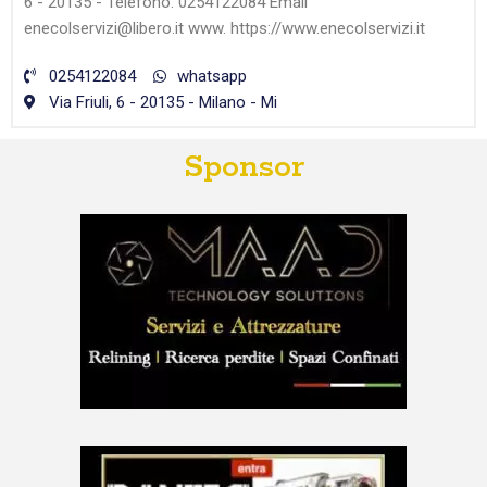
6 - 20135 - Telefono: 0254122084 Email
enecolservizi@libero.it www. https://www.enecolservizi.it
0254122084
whatsapp
Via Friuli, 6 - 20135 - Milano - Mi
Sponsor