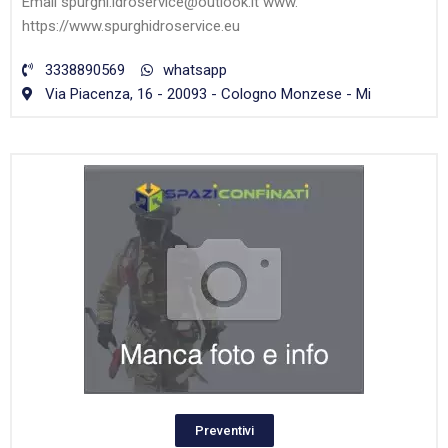
Email spurghi.idroservice@outlook.it www.
https://www.spurghidroservice.eu
3338890569
whatsapp
Via Piacenza, 16 - 20093 - Cologno Monzese - Mi
Preventivi