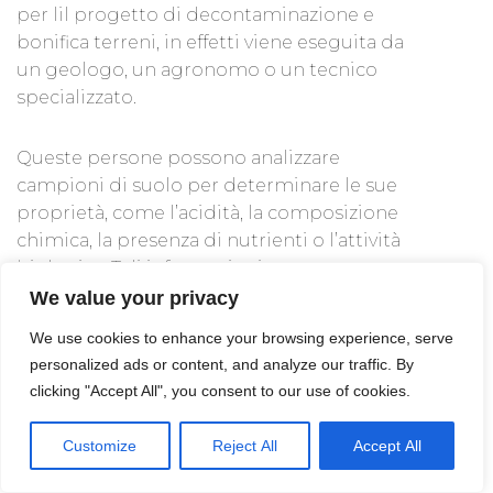
per lil progetto di decontaminazione e
bonifica terreni, in effetti viene eseguita da
un geologo, un agronomo o un tecnico
specializzato.
Queste persone possono analizzare
campioni di suolo per determinare le sue
proprietà, come l’acidità, la composizione
chimica, la presenza di nutrienti o l’attività
biologica. Tali informazioni possono essere
utilizzate per fare scelte di gestione del
We value your privacy
suolo più informate.
We use cookies to enhance your browsing experience, serve
personalized ads or content, and analyze our traffic. By
Cerchi un esperto in
analisi del suolo a
clicking "Accept All", you consent to our use of cookies.
Arosio
? Sul nostro sito trovi le migliori
aziende e i professionisti della provincia:
Customize
Reject All
Accept All
richiedi senza impegno tutti i preventivi che