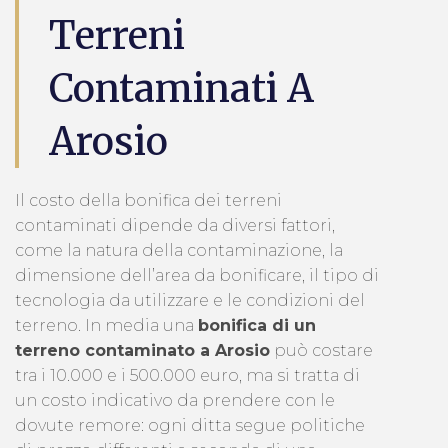
Terreni
Contaminati A
Arosio
Il costo della bonifica dei terreni
contaminati dipende da diversi fattori,
come la natura della contaminazione, la
dimensione dell’area da bonificare, il tipo di
tecnologia da utilizzare e le condizioni del
terreno. In media una
bonifica di un
terreno contaminato a Arosio
può costare
tra i 10.000 e i 500.000 euro, ma si tratta di
un costo indicativo da prendere con le
dovute remore: ogni ditta segue politiche