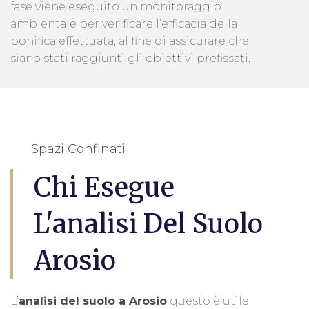
fase viene eseguito un monitoraggio
ambientale per verificare l’efficacia della
bonifica effettuata, al fine di assicurare che
siano stati raggiunti gli obiettivi prefissati.
Spazi Confinati
Chi Esegue
L'analisi Del Suolo
Arosio
L’
analisi del suolo a Arosio
questo è utile