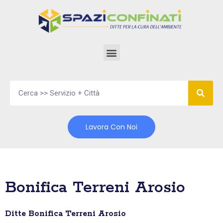
Vai
al
contenuto
Lavora Con Noi
Bonifica Terreni Arosio
Ditte Bonifica Terreni Arosio