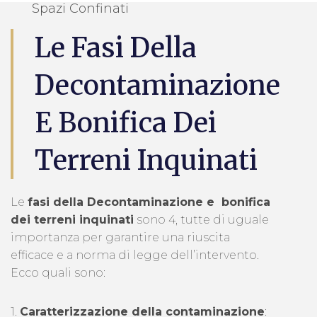
Spazi Confinati
Le Fasi Della
Decontaminazione
E Bonifica Dei
Terreni Inquinati
Le
fasi della Decontaminazione e bonifica
dei terreni inquinati
sono 4, tutte di uguale
importanza per garantire una riuscita
efficace e a norma di legge dell’intervento.
Ecco quali sono:
1.
Caratterizzazione della contaminazione
: