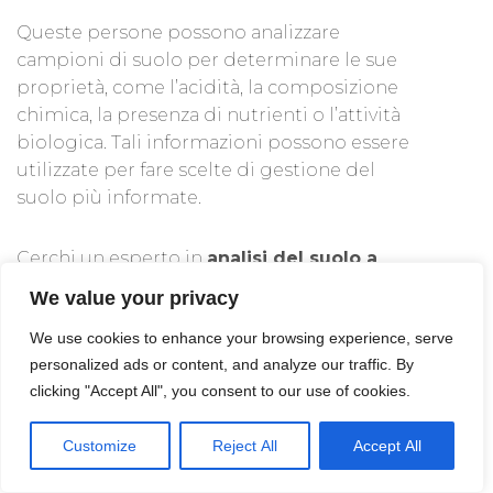
Queste persone possono analizzare
campioni di suolo per determinare le sue
proprietà, come l’acidità, la composizione
chimica, la presenza di nutrienti o l’attività
biologica. Tali informazioni possono essere
utilizzate per fare scelte di gestione del
suolo più informate.
Cerchi un esperto in
analisi del suolo a
Cagliari
? Sul nostro sito trovi le migliori
We value your privacy
aziende e i professionisti della provincia:
We use cookies to enhance your browsing experience, serve
richiedi senza impegno tutti i preventivi che
personalized ads or content, and analyze our traffic. By
vuoi e seleziona il referente migliore per te!
clicking "Accept All", you consent to our use of cookies.
Customize
Reject All
Accept All