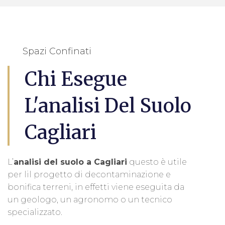
Spazi Confinati
Chi Esegue
L'analisi Del Suolo
Cagliari
L’
analisi del suolo a Cagliari
questo è utile
per lil progetto di decontaminazione e
bonifica terreni, in effetti viene eseguita da
un geologo, un agronomo o un tecnico
specializzato.