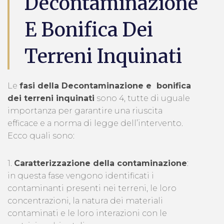
Decontaminazione
E Bonifica Dei
Terreni Inquinati
Le
fasi della Decontaminazione e bonifica
dei terreni inquinati
sono 4, tutte di uguale
importanza per garantire una riuscita
efficace e a norma di legge dell’intervento.
Ecco quali sono:
1.
Caratterizzazione della contaminazione
:
in questa fase vengono identificati i
contaminanti presenti nei terreni, le loro
concentrazioni, la natura dei materiali
contaminati e le loro interazioni con le