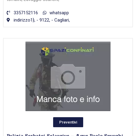
3357152116
whatsapp
indirizzo1}, - 9122, - Cagliari,
Preventivi
Pulizia Serbatoi Selargius – Agus Paolo Spurghi