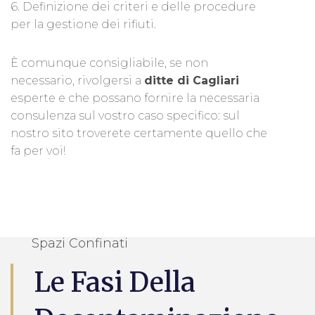
6. Definizione dei criteri e delle procedure
per la gestione dei rifiuti.
È comunque consigliabile, se non
necessario, rivolgersi a
ditte di Cagliari
esperte e che possano fornire la necessaria
consulenza sul vostro caso specifico: sul
nostro sito troverete certamente quello che
fa per voi!
Spazi Confinati
Le Fasi Della