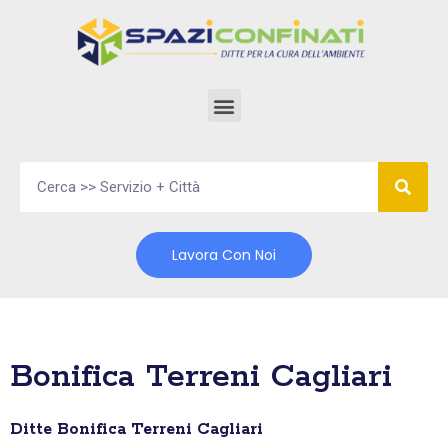
Vai
al
contenuto
Lavora Con Noi
Bonifica Terreni Cagliari
Ditte Bonifica Terreni Cagliari