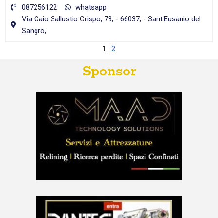
087256122
whatsapp
Via Caio Sallustio Crispo, 73, - 66037, - Sant'Eusanio del
Sangro,
1
2
Sponsor