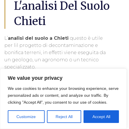
L'analisi Del Suolo
Chieti
L’
analisi del suolo a Chieti
questo è utile
per lil progetto di decontaminazione e
bonifica terreni, in effetti viene eseguita da
un geologo, un agronomo o un tecnico
specializzato.
We value your privacy
Queste persone possono analizzare
We use cookies to enhance your browsing experience, serve
campioni di suolo per determinare le sue
personalized ads or content, and analyze our traffic. By
proprietà, come l’acidità, la composizione
clicking "Accept All", you consent to our use of cookies.
chimica, la presenza di nutrienti o l’attività
biologica. Tali informazioni possono essere
Customize
Reject All
Accept All
utilizzate per fare scelte di gestione del
suolo più informate.