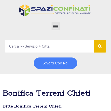
Vai
al
contenuto
Lavora Con Noi
Bonifica Terreni Chieti
Ditte Bonifica Terreni Chieti