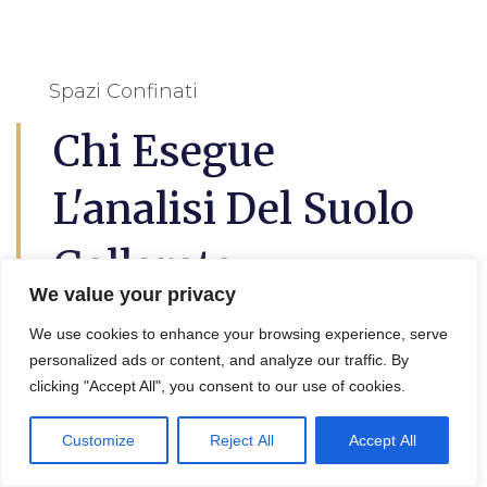
Spazi Confinati
Chi Esegue
L'analisi Del Suolo
Gallarate
We value your privacy
L’
analisi del suolo a Gallarate
questo è utile
We use cookies to enhance your browsing experience, serve
per lil progetto di decontaminazione e
personalized ads or content, and analyze our traffic. By
bonifica terreni, in effetti viene eseguita da
clicking "Accept All", you consent to our use of cookies.
un geologo, un agronomo o un tecnico
specializzato.
Customize
Reject All
Accept All