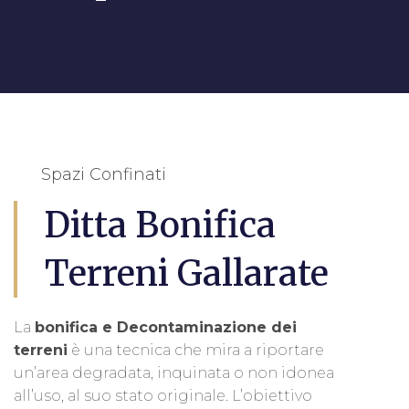
Spazi Confinati
Ditta Bonifica
Terreni Gallarate
La
bonifica e Decontaminazione dei
terreni
è una tecnica che mira a riportare
un’area degradata, inquinata o non idonea
all’uso, al suo stato originale. L’obiettivo