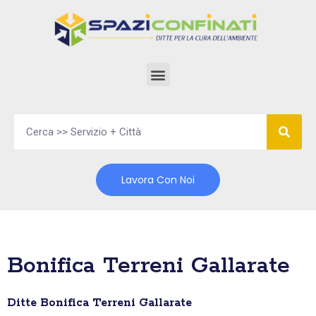
Vai
al
contenuto
Lavora Con Noi
Bonifica Terreni Gallarate
Ditte Bonifica Terreni Gallarate