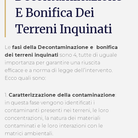
E Bonifica Dei
Terreni Inquinati
Le
fasi della Decontaminazione e bonifica
dei terreni inquinati
sono 4, tutte di uguale
importanza per garantire una riuscita
efficace e a norma di legge dell’intervento.
Ecco quali sono:
1.
Caratterizzazione della contaminazione
:
in questa fase vengono identificati i
contaminanti presenti nei terreni, le loro
concentrazioni, la natura dei materiali
contaminati e le loro interazioni con le
matrici ambientali.