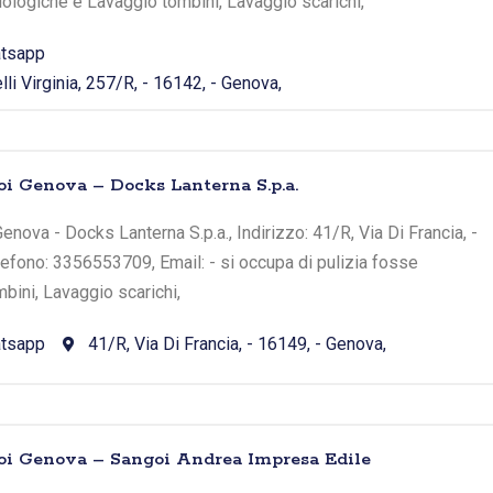
iologiche e Lavaggio tombini, Lavaggio scarichi,
tsapp
li Virginia, 257/R, - 16142, - Genova,
oi Genova – Docks Lanterna S.p.a.
nova - Docks Lanterna S.p.a., Indirizzo: 41/R, Via Di Francia, -
lefono: 3356553709, Email: - si occupa di pulizia fosse
bini, Lavaggio scarichi,
tsapp
41/R, Via Di Francia, - 16149, - Genova,
toi Genova – Sangoi Andrea Impresa Edile