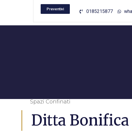
Preventivi
0185215877
wha
Spazi Confinati
Ditta Bonific