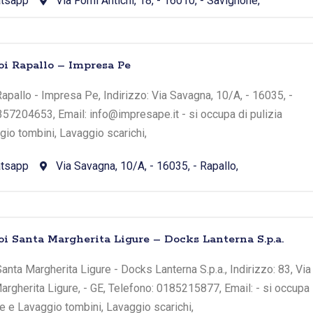
tsapp
Via Forni Antichi, 18, - 16010, - Savignone,
oi Rapallo – Impresa Pe
apallo - Impresa Pe, Indirizzo: Via Savagna, 10/A, - 16035, -
3357204653, Email: info@impresape.it - si occupa di pulizia
io tombini, Lavaggio scarichi,
tsapp
Via Savagna, 10/A, - 16035, - Rapallo,
oi Santa Margherita Ligure – Docks Lanterna S.p.a.
anta Margherita Ligure - Docks Lanterna S.p.a., Indirizzo: 83, Via
Margherita Ligure, - GE, Telefono: 0185215877, Email: - si occupa
he e Lavaggio tombini, Lavaggio scarichi,