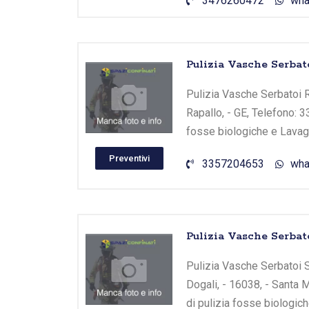
3476260472
wha
Pulizia Vasche Serbat
Pulizia Vasche Serbatoi R
Rapallo, - GE, Telefono: 
fosse biologiche e Lavagg
Preventivi
3357204653
wha
Pulizia Vasche Serbat
Pulizia Vasche Serbatoi S
Dogali, - 16038, - Santa 
di pulizia fosse biologic