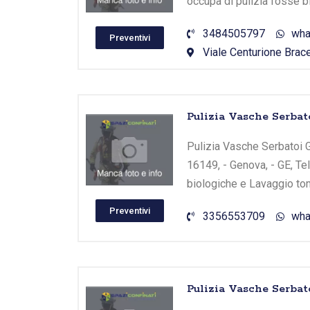
occupa di pulizia fosse b
3484505797
wha
Preventivi
Viale Centurione Bracel
Pulizia Vasche Serbat
Pulizia Vasche Serbatoi Ge
16149, - Genova, - GE, Te
biologiche e Lavaggio tom
Preventivi
3356553709
wha
Pulizia Vasche Serba