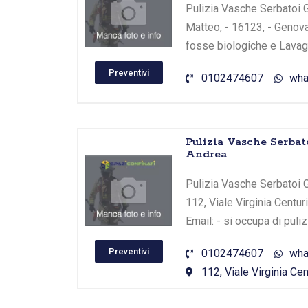
Pulizia Vasche Serbatoi G
Matteo, - 16123, - Genova
fosse biologiche e Lavagg
Preventivi
0102474607
wha
Pulizia Vasche Serba
Andrea
Pulizia Vasche Serbatoi 
112, Viale Virginia Centu
Email: - si occupa di puli
Preventivi
0102474607
wha
112, Viale Virginia Cen