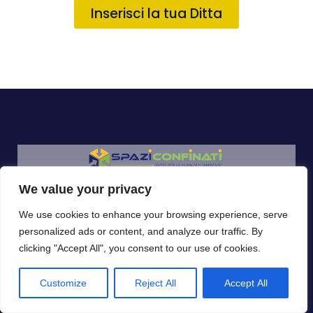
Inserisci la tua Ditta
We value your privacy
Propone Un Elenco Di Imprese Di
We use cookies to enhance your browsing experience, serve
Settore, Per La Cura Dell’ambiente, Le
personalized ads or content, and analyze our traffic. By
Quali Si Occupano Di: Bonifica,
clicking "Accept All", you consent to our use of cookies.
Smaltimento, Risanamento,
Decontaminazione, Attività Rivolte Al
Customize
Reject All
Accept All
BtoB E Al BtoC.