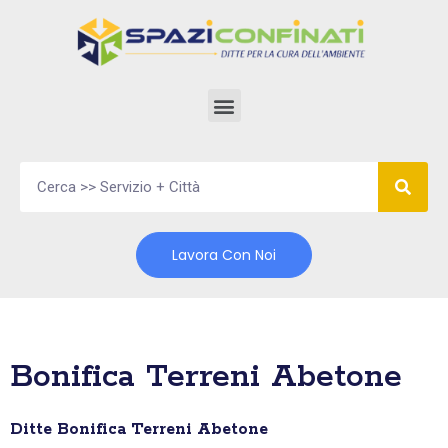
Vai
al
contenuto
Lavora Con Noi
Bonifica Terreni Abetone
Ditte Bonifica Terreni Abetone