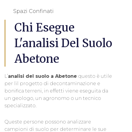
Spazi Confinati
Chi Esegue
L'analisi Del Suolo
Abetone
L’
analisi del suolo a Abetone
questo è utile
per lil progetto di decontaminazione e
bonifica terreni, in effetti viene eseguita da
un geologo, un agronomo o un tecnico
specializzato.
Queste persone possono analizzare
campioni di suolo per determinare le sue