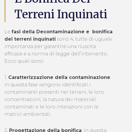
Terreni Inquinati
Le
fasi della Decontaminazione e bonifica
dei terreni inquinati
sono 4, tutte di uguale
importanza per garantire una riuscita
efficace e a norma di legge dell’intervento.
Ecco quali sono:
1.
Caratterizzazione della contaminazione
:
in questa fase vengono identificati i
contaminanti presenti nei terreni, le loro
concentrazioni, la natura dei materiali
contaminati e le loro interazioni con le
matrici ambientali.
2.
Progettazione della bonifica
: in questa