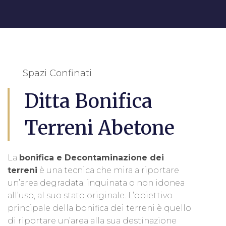
Spazi Confinati
Ditta Bonifica
Terreni Abetone
La
bonifica e Decontaminazione dei
terreni
è una tecnica che mira a riportare
un’area degradata, inquinata o non idonea
all’uso, al suo stato originale. L’obiettivo
principale della bonifica dei terreni è quello
di riportare un’area alla sua destinazione