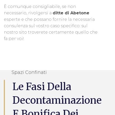
È comunque consigliabile, se non
necessario, rivolgersi a
ditte di Abetone
esperte e che possano fornire la necessaria
consulenza sul vostro caso specifico: sul
nostro sito troverete certamente quello che
fa per voi!
Spazi Confinati
Le Fasi Della
Decontaminazione
E Bonifica Dei