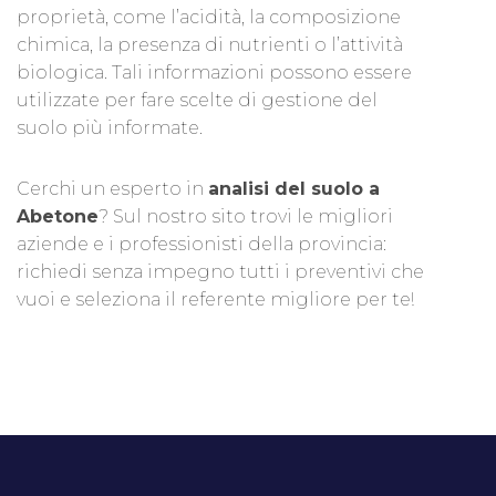
proprietà, come l’acidità, la composizione
chimica, la presenza di nutrienti o l’attività
biologica. Tali informazioni possono essere
utilizzate per fare scelte di gestione del
suolo più informate.
Cerchi un esperto in
analisi del suolo a
Abetone
? Sul nostro sito trovi le migliori
aziende e i professionisti della provincia:
richiedi senza impegno tutti i preventivi che
vuoi e seleziona il referente migliore per te!