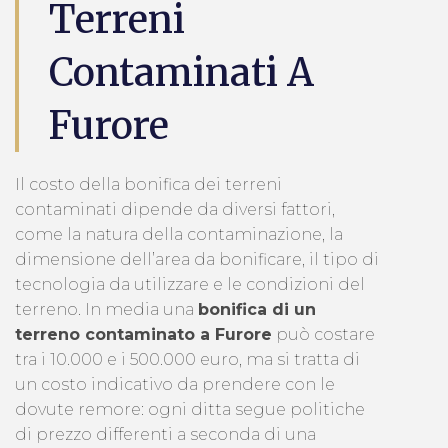
Terreni
Contaminati A
Furore
Il costo della bonifica dei terreni
contaminati dipende da diversi fattori,
come la natura della contaminazione, la
dimensione dell’area da bonificare, il tipo di
tecnologia da utilizzare e le condizioni del
terreno. In media una
bonifica di un
terreno contaminato a Furore
può costare
tra i 10.000 e i 500.000 euro, ma si tratta di
un costo indicativo da prendere con le
dovute remore: ogni ditta segue politiche
di prezzo differenti a seconda di una