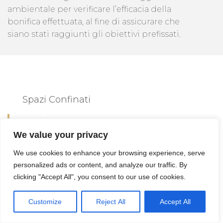
ambientale per verificare l’efficacia della
bonifica effettuata, al fine di assicurare che
siano stati raggiunti gli obiettivi prefissati.
Spazi Confinati
Chi Esegue
We value your privacy
L'analisi Del Suolo
We use cookies to enhance your browsing experience, serve
personalized ads or content, and analyze our traffic. By
Furore
clicking "Accept All", you consent to our use of cookies.
Customize
Reject All
Accept All
L’
analisi del suolo a Furore
questo è utile
per lil progetto di decontaminazione e