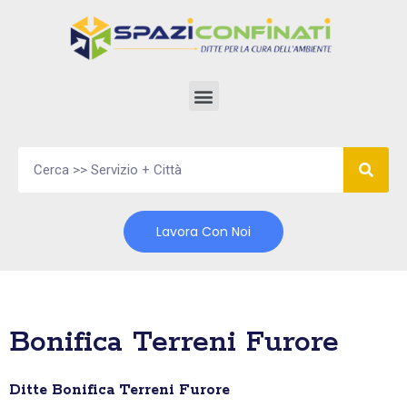
Vai
al
contenuto
Lavora Con Noi
Bonifica Terreni Furore
Ditte Bonifica Terreni Furore