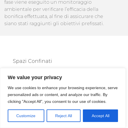
fase viene eseguito un monitoraggio
ambientale per verificare l’efficacia della
bonifica effettuata, al fine di assicurare che
siano stati raggiunti gli obiettivi prefissati.
Spazi Confinati
Chi Esegue
We value your privacy
L'analisi Del Suolo
We use cookies to enhance your browsing experience, serve
personalized ads or content, and analyze our traffic. By
clicking "Accept All", you consent to our use of cookies.
Galatone
Customize
Reject All
Accept All
L’
analisi del suolo a Galatone
questo è