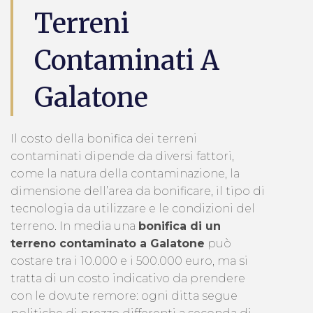
Terreni
Contaminati A
Galatone
Il costo della bonifica dei terreni
contaminati dipende da diversi fattori,
come la natura della contaminazione, la
dimensione dell’area da bonificare, il tipo di
tecnologia da utilizzare e le condizioni del
terreno. In media una
bonifica di un
terreno contaminato a Galatone
può
costare tra i 10.000 e i 500.000 euro, ma si
tratta di un costo indicativo da prendere
con le dovute remore: ogni ditta segue