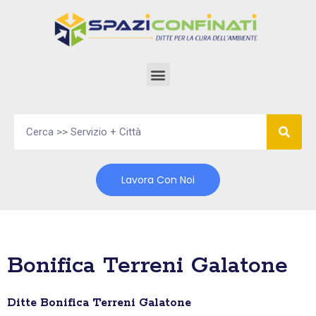
Vai
al
contenuto
Lavora Con Noi
Bonifica Terreni Galatone
Ditte Bonifica Terreni Galatone