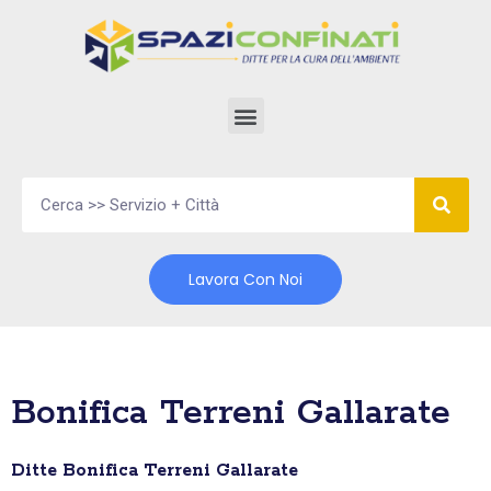
Vai
al
contenuto
Lavora Con Noi
Bonifica Terreni Gallarate
Ditte Bonifica Terreni Gallarate