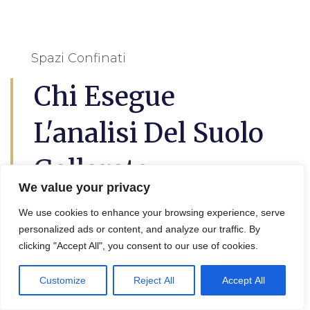
Spazi Confinati
Chi Esegue
L'analisi Del Suolo
Gallarate
We value your privacy
L’
analisi del suolo a Gallarate
questo è utile
We use cookies to enhance your browsing experience, serve
per lil progetto di decontaminazione e
personalized ads or content, and analyze our traffic. By
bonifica terreni, in effetti viene eseguita da
clicking "Accept All", you consent to our use of cookies.
un geologo, un agronomo o un tecnico
specializzato.
Customize
Reject All
Accept All