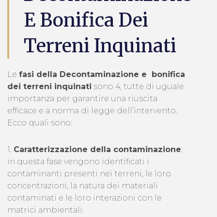
E Bonifica Dei
Terreni Inquinati
Le
fasi della Decontaminazione e bonifica
dei terreni inquinati
sono 4, tutte di uguale
importanza per garantire una riuscita
efficace e a norma di legge dell’intervento.
Ecco quali sono:
1.
Caratterizzazione della contaminazione
:
in questa fase vengono identificati i
contaminanti presenti nei terreni, le loro
concentrazioni, la natura dei materiali
contaminati e le loro interazioni con le
matrici ambientali.