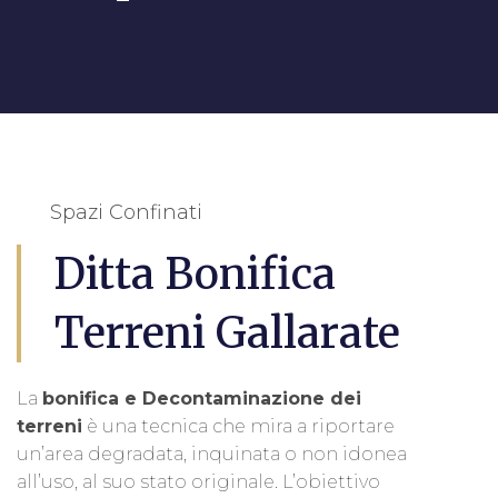
Spazi Confinati
Ditta Bonifica
Terreni Gallarate
La
bonifica e Decontaminazione dei
terreni
è una tecnica che mira a riportare
un’area degradata, inquinata o non idonea
all’uso, al suo stato originale. L’obiettivo