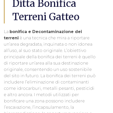
Ditta Bonifica
Terreni Gatteo
La
bonifica e Decontaminazione dei
terreni
è una tecnica che mira a riportare
un’area degradata, inquinata o non idonea
all’uso, al suo stato originale. L’obiettivo
principale della bonifica dei terreni è quello
di riportare un’area alla sua destinazione
originale, consentendo un uso sostenibile
del sito in futuro. La bonifica dei terreni può
includere l’eliminazione di contaminanti
come idrocarburi, metalli pesanti, pesticidi
e altro ancora. I metodi utilizzati per
bonificare una zona possono includere
l’escavazione, l’incapsulamento, la