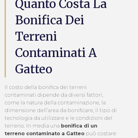
Quanto Costa La
Bonifica Dei
Terreni
Contaminati A
Gatteo
Il costo della bonifica dei terreni
contaminati dipende da diversi fattori,
come la natura della contaminazione, la
dimensione dell’area da bonificare, il tipo di
tecnologia da utilizzare e le condizioni del
terreno. In media una
bonifica di un
terreno contaminato a Gatteo
può costare