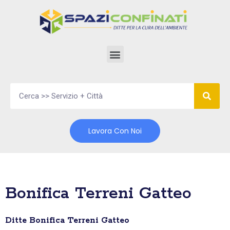
Vai
al
contenuto
Lavora Con Noi
Bonifica Terreni Gatteo
Ditte Bonifica Terreni Gatteo