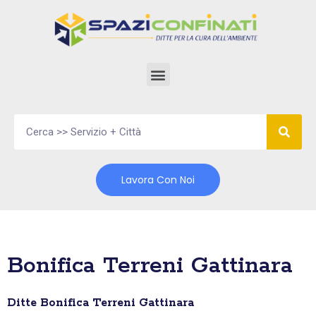
Vai
al
contenuto
Lavora Con Noi
Bonifica Terreni Gattinara
Ditte Bonifica Terreni Gattinara