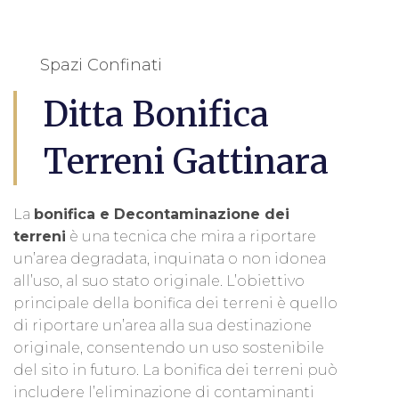
Spazi Confinati
Ditta Bonifica
Terreni Gattinara
La
bonifica e Decontaminazione dei
terreni
è una tecnica che mira a riportare
un’area degradata, inquinata o non idonea
all’uso, al suo stato originale. L’obiettivo
principale della bonifica dei terreni è quello
di riportare un’area alla sua destinazione
originale, consentendo un uso sostenibile
del sito in futuro. La bonifica dei terreni può
includere l’eliminazione di contaminanti