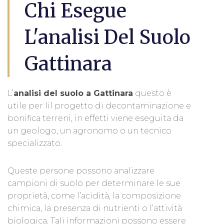
Chi Esegue
L'analisi Del Suolo
Gattinara
L’
analisi del suolo a Gattinara
questo è
utile per lil progetto di decontaminazione e
bonifica terreni, in effetti viene eseguita da
un geologo, un agronomo o un tecnico
specializzato.
Queste persone possono analizzare
campioni di suolo per determinare le sue
proprietà, come l’acidità, la composizione
chimica, la presenza di nutrienti o l’attività
biologica. Tali informazioni possono essere