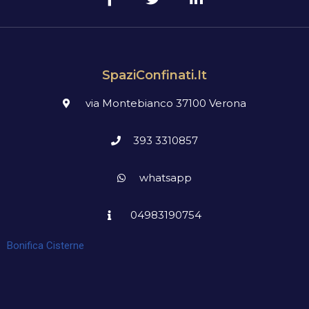
SpaziConfinati.it
via Montebianco 37100 Verona
393 3310857
whatsapp
04983190754
Bonifica Cisterne