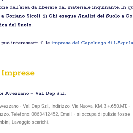
ione dell’area da liberare dal materiale inquinante. In qu
 a Goriano Sicoli
, 2)
Chi esegue Analisi del Suolo a Go
ica del Suolo
,
può interessarti il le
imprese del Capoluogo di L’Aquil
Imprese
i Avezzano – Val. Dep S.r.l.
ezzano - Val. Dep S.r.l., Indirizzo: Via Nuova, KM. 3.+.650.MT, -
zzo, Telefono: 0863412452, Email: - si occupa di pulizia fosse
bini, Lavaggio scarichi,