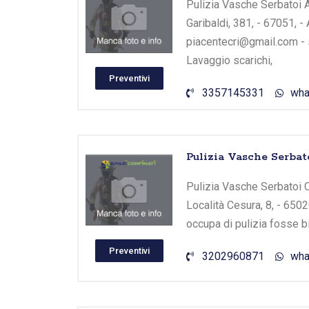
Pulizia Vasche Serbatoi A
Garibaldi, 381, - 67051, 
piacentecri@gmail.com - s
Lavaggio scarichi,
Preventivi
3357145331
wha
Pulizia Vasche Serbato
Pulizia Vasche Serbatoi Cu
Località Cesura, 8, - 6502
occupa di pulizia fosse b
Preventivi
3202960871
wha