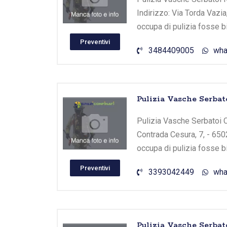
Indirizzo: Via Torda Vazia
occupa di pulizia fosse b
Preventivi
3484409005
wha
Pulizia Vasche Serbato
Pulizia Vasche Serbatoi Cu
Contrada Cesura, 7, - 650
occupa di pulizia fosse b
Preventivi
3393042449
wha
Pulizia Vasche Serbat