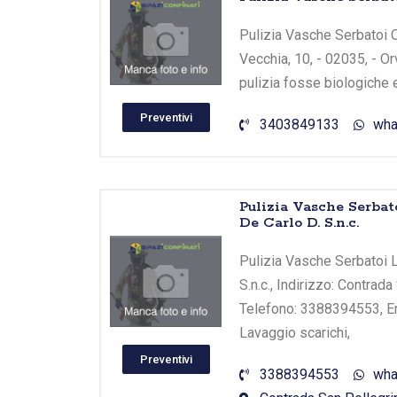
Pulizia Vasche Serbatoi O
Vecchia, 10, - 02035, - Or
pulizia fosse biologiche 
Preventivi
3403849133
wha
Pulizia Vasche Serbat
De Carlo D. S.n.c.
Pulizia Vasche Serbatoi L
S.n.c., Indirizzo: Contrad
Telefono: 3388394553, Ema
Lavaggio scarichi,
Preventivi
3388394553
wha