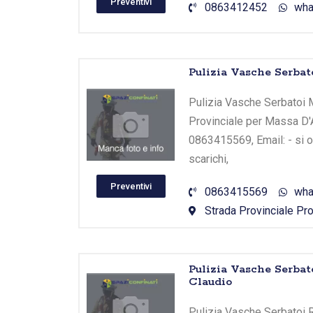
Preventivi
0863412452
wha
Pulizia Vasche Serbato
Pulizia Vasche Serbatoi Ma
Provinciale per Massa D'A
0863415569, Email: - si o
scarichi,
Preventivi
0863415569
wha
Strada Provinciale Pro
Pulizia Vasche Serbat
Claudio
Pulizia Vasche Serbatoi R