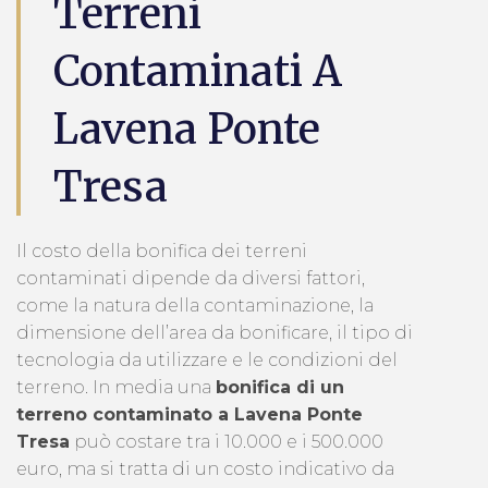
Terreni
Contaminati A
Lavena Ponte
Tresa
Il costo della bonifica dei terreni
contaminati dipende da diversi fattori,
come la natura della contaminazione, la
dimensione dell’area da bonificare, il tipo di
tecnologia da utilizzare e le condizioni del
terreno. In media una
bonifica di un
terreno contaminato a Lavena Ponte
Tresa
può costare tra i 10.000 e i 500.000
euro, ma si tratta di un costo indicativo da