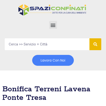
Vai
al
contenuto
Lavora Con Noi
Bonifica Terreni Lavena
Ponte Tresa