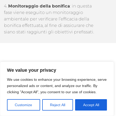
4.
Monitoraggio della bonifica
: in questa
fase viene eseguito un monitoraggio
ambientale per verificare l’efficacia della
bonifica effettuata, al fine di assicurare che
siano stati raggiunti gli obiettivi prefissati.
Spazi Confinati
We value your privacy
Chi Esegue
We use cookies to enhance your browsing experience, serve
personalized ads or content, and analyze our traffic. By
L'analisi Del Suolo
clicking "Accept All", you consent to our use of cookies.
Lavena Ponte
Customize
Reject All
Accept All