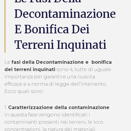
Decontaminazione
E Bonifica Dei
Terreni Inquinati
Le
fasi della Decontaminazione e bonifica
dei terreni inquinati
sono 4, tutte di uguale
importanza per garantire una riuscita
efficace e a norma di legge dell’intervento.
Ecco quali sono:
1.
Caratterizzazione della contaminazione
:
in questa fase vengono identificati i
contaminanti presenti nei terreni, le loro
concentrazioni, la natura dei materiali