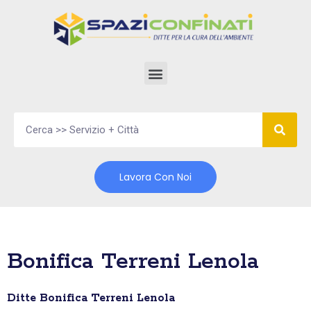
Vai
al
contenuto
Lavora Con Noi
Bonifica Terreni Lenola
Ditte Bonifica Terreni Lenola