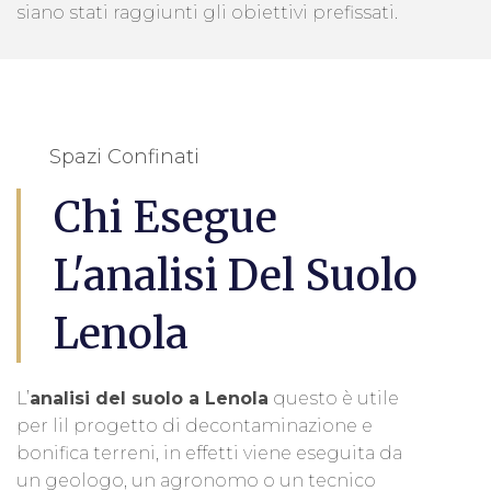
siano stati raggiunti gli obiettivi prefissati.
Spazi Confinati
Chi Esegue
L'analisi Del Suolo
Lenola
L’
analisi del suolo a Lenola
questo è utile
per lil progetto di decontaminazione e
bonifica terreni, in effetti viene eseguita da
un geologo, un agronomo o un tecnico