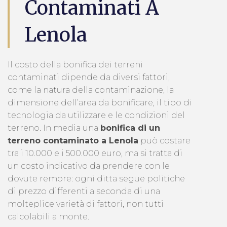
Contaminati A
Lenola
Il costo della bonifica dei terreni
contaminati dipende da diversi fattori,
come la natura della contaminazione, la
dimensione dell’area da bonificare, il tipo di
tecnologia da utilizzare e le condizioni del
terreno. In media una
bonifica di un
terreno contaminato a Lenola
può costare
tra i 10.000 e i 500.000 euro, ma si tratta di
un costo indicativo da prendere con le
dovute remore: ogni ditta segue politiche
di prezzo differenti a seconda di una
molteplice varietà di fattori, non tutti
calcolabili a monte.