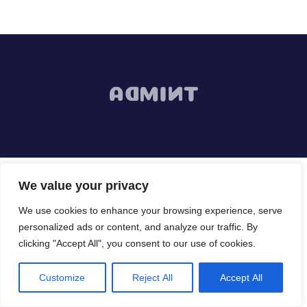
We value your privacy
We use cookies to enhance your browsing experience, serve
Spaziconfinati.it Ti Invita
personalized ads or content, and analyze our traffic. By
clicking "Accept All", you consent to our use of cookies.
Lavora Con Noi
Customize
Reject All
Accept All
Sei Una Ditta Di Settore? Cosa Aspetti