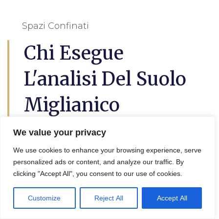
Spazi Confinati
Chi Esegue
L'analisi Del Suolo
Miglianico
We value your privacy
L’
analisi del suolo a Miglianico
questo è
utile per lil progetto di decontaminazione e
We use cookies to enhance your browsing experience, serve
bonifica terreni, in effetti viene eseguita da
personalized ads or content, and analyze our traffic. By
un geologo, un agronomo o un tecnico
clicking "Accept All", you consent to our use of cookies.
specializzato.
Customize
Reject All
Accept All
Queste persone possono analizzare