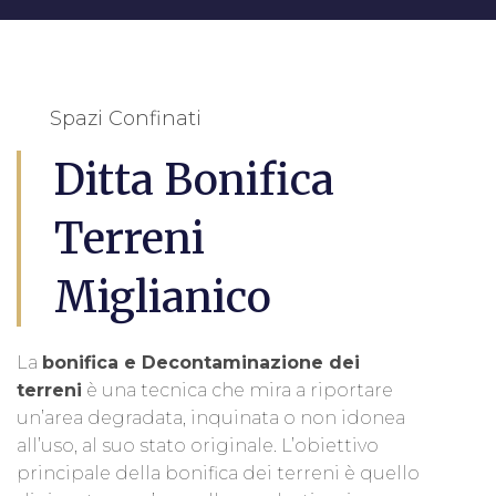
Spazi Confinati
Ditta Bonifica
Terreni
Miglianico
La
bonifica e Decontaminazione dei
terreni
è una tecnica che mira a riportare
un’area degradata, inquinata o non idonea
all’uso, al suo stato originale. L’obiettivo
principale della bonifica dei terreni è quello