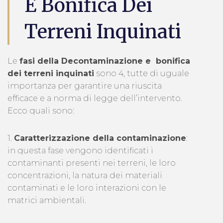
E Bonifica Dei
Terreni Inquinati
Le
fasi della Decontaminazione e bonifica
dei terreni inquinati
sono 4, tutte di uguale
importanza per garantire una riuscita
efficace e a norma di legge dell’intervento.
Ecco quali sono:
1.
Caratterizzazione della contaminazione
:
in questa fase vengono identificati i
contaminanti presenti nei terreni, le loro
concentrazioni, la natura dei materiali
contaminati e le loro interazioni con le
matrici ambientali.