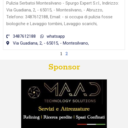
Pulizia Serbatoi Montesilvano - Spurgo Expert S.r.l., Indirizzo:
Via Guadiana, 2, - 65015, - Montesilvano, - Abruzzo,
Telefono: 3487612188, Email: - si occupa di pulizia fosse
biologiche e Lavaggio tombini, Lavaggio scarichi,
3487612188
whatsapp
Via Guadiana, 2, - 65015, - Montesilvano,
1
2
Sponsor