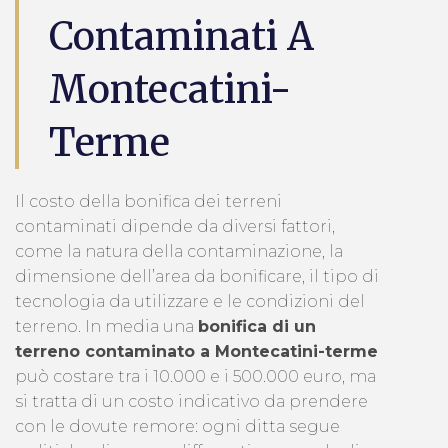
Contaminati A
Montecatini-
Terme
Il costo della bonifica dei terreni
contaminati dipende da diversi fattori,
come la natura della contaminazione, la
dimensione dell’area da bonificare, il tipo di
tecnologia da utilizzare e le condizioni del
terreno. In media una
bonifica di un
terreno contaminato a Montecatini-terme
può costare tra i 10.000 e i 500.000 euro, ma
si tratta di un costo indicativo da prendere
con le dovute remore: ogni ditta segue