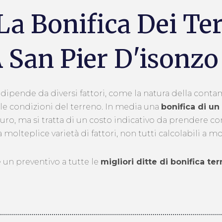
La Bonifica Dei Te
 San Pier D'isonzo
i dipende da diversi fattori, come la natura della cont
 e le condizioni del terreno. In media una
bonifica di un
euro, ma si tratta di un costo indicativo da prendere c
 molteplice varietà di fattori, non tutti calcolabili a m
 un preventivo a tutte le
migliori ditte di bonifica te