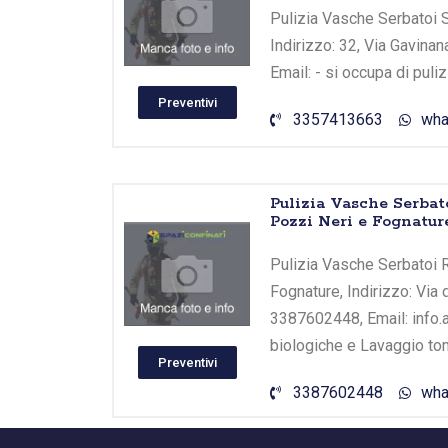
Pulizia Vasche Serbatoi S
Indirizzo: 32, Via Gavina
Email: - si occupa di puli
Preventivi
3357413663
wha
Pulizia Vasche Serbat
Pozzi Neri e Fognatur
Pulizia Vasche Serbatoi R
Fognature, Indirizzo: Via 
3387602448, Email: info.
biologiche e Lavaggio tom
Preventivi
3387602448
wha