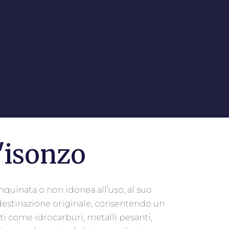
D'isonzo
nquinata o non idonea all’uso, al suo
ua destinazione originale, consentendo un
ti come idrocarburi, metalli pesanti,