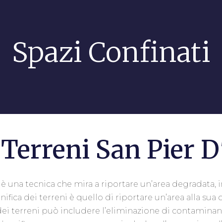
Spazi Confinati
 Terreni San Pier 
è una tecnica che mira a riportare un’area degradata, i
onifica dei terreni è quello di riportare un’area alla s
a dei terreni può includere l’eliminazione di contaminan