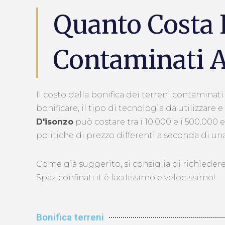
Quanto Costa 
Contaminati A
Il costo della bonifica dei terreni contaminat
bonificare, il tipo di tecnologia da utilizzare
D'isonzo
può costare tra i 10.000 e i 500.000 
politiche di prezzo differenti a seconda di una
Come già suggerito, si consiglia di richiedere
Spaziconfinati.it è facilissimo e velocissimo!
Bonifica terreni