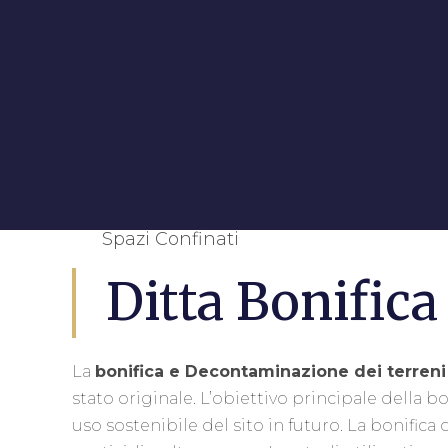
Spazi Confinati
Ditta Bonifica
La
bonifica e Decontaminazione dei terreni
stato originale. L’obiettivo principale della b
uso sostenibile del sito in futuro. La bonific