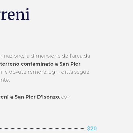
rreni
aminazione, la dimensione dell’area da
 terreno contaminato a San Pier
on le dovute remore: ogni ditta segue
onte.
rreni a San Pier D'isonzo
: con
$20