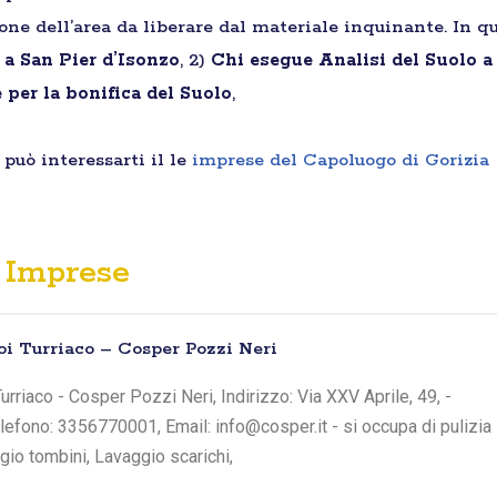
ione dell’area da liberare dal materiale inquinante. In qu
 a San Pier d’Isonzo
, 2)
Chi esegue Analisi del Suolo a
per la bonifica del Suolo
,
può interessarti il le
imprese del Capoluogo di Gorizia
Imprese
oi Turriaco – Cosper Pozzi Neri
rriaco - Cosper Pozzi Neri, Indirizzo: Via XXV Aprile, 49, -
elefono: 3356770001, Email: info@cosper.it - si occupa di pulizia
io tombini, Lavaggio scarichi,