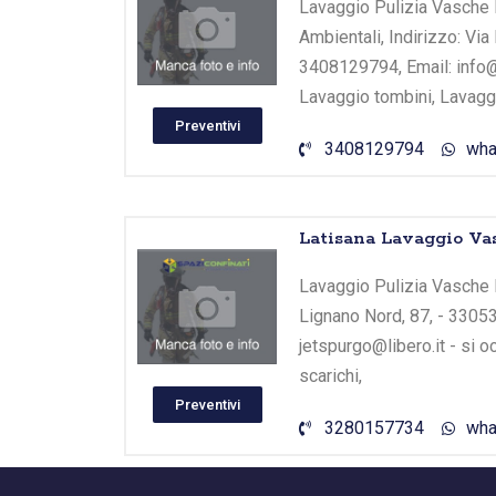
Lavaggio Pulizia Vasche B
Ambientali, Indirizzo: Via
3408129794, Email: info@b
Lavaggio tombini, Lavaggi
Preventivi
3408129794
wha
Latisana Lavaggio Va
Lavaggio Pulizia Vasche B
Lignano Nord, 87, - 33053
jetspurgo@libero.it - si 
scarichi,
Preventivi
3280157734
wha