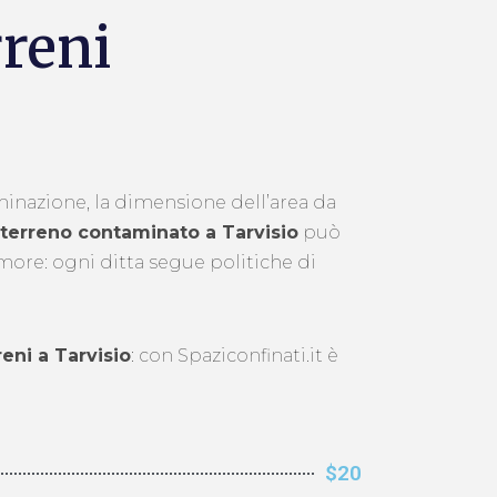
rreni
aminazione, la dimensione dell’area da
 terreno contaminato a Tarvisio
può
emore: ogni ditta segue politiche di
reni a Tarvisio
: con Spaziconfinati.it è
$20