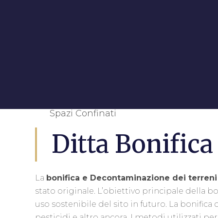
Spazi Confinati
Ditta Bonifica
La
bonifica e Decontaminazione dei terreni
stato originale. L’obiettivo principale della b
uso sostenibile del sito in futuro. La bonific
pesticidi e altro ancora. I metodi utilizzati 