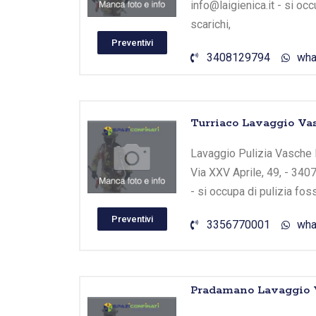
info@laigienica.it - si o
scarichi,
Preventivi
3408129794
wha
Turriaco Lavaggio Va
Lavaggio Pulizia Vasche B
Via XXV Aprile, 49, - 340
- si occupa di pulizia fo
Preventivi
3356770001
wha
Pradamano Lavaggio V