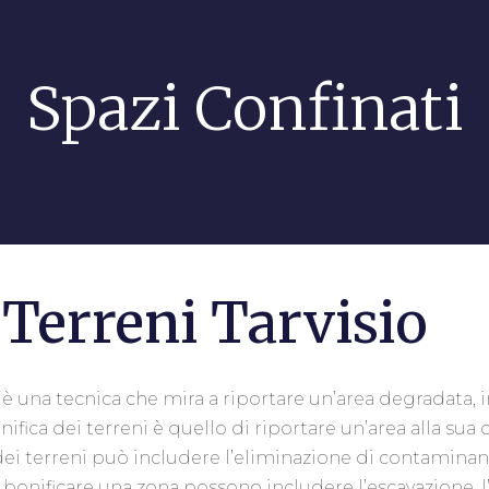
Spazi Confinati
 Terreni Tarvisio
è una tecnica che mira a riportare un’area degradata, i
onifica dei terreni è quello di riportare un’area alla s
a dei terreni può includere l’eliminazione di contaminan
per bonificare una zona possono includere l’escavazione