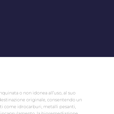
nquinata o non idonea all’uso, al suo
ua destinazione originale, consentendo un
ti come idrocarburi, metalli pesanti,
, l’incapsulamento, la bioremediazione,