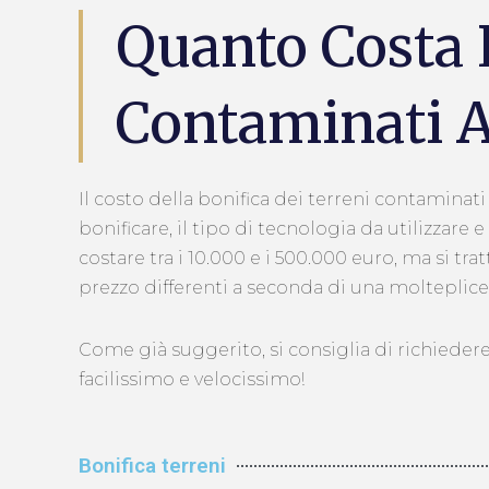
Quanto Costa 
Contaminati A
Il costo della bonifica dei terreni contaminat
bonificare, il tipo di tecnologia da utilizzare
costare tra i 10.000 e i 500.000 euro, ma si t
prezzo differenti a seconda di una molteplice v
Come già suggerito, si consiglia di richiedere
facilissimo e velocissimo!
Bonifica terreni