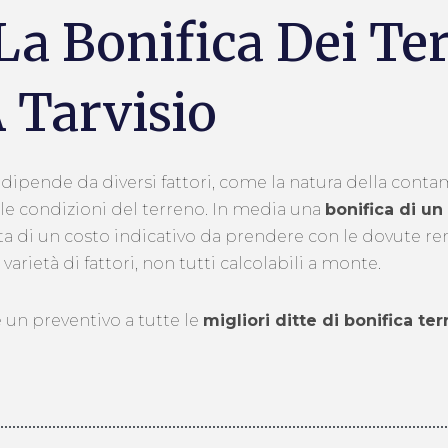
La Bonifica Dei Te
 Tarvisio
i dipende da diversi fattori, come la natura della cont
 e le condizioni del terreno. In media una
bonifica di un
ratta di un costo indicativo da prendere con le dovute r
arietà di fattori, non tutti calcolabili a monte.
 un preventivo a tutte le
migliori ditte di bonifica ter