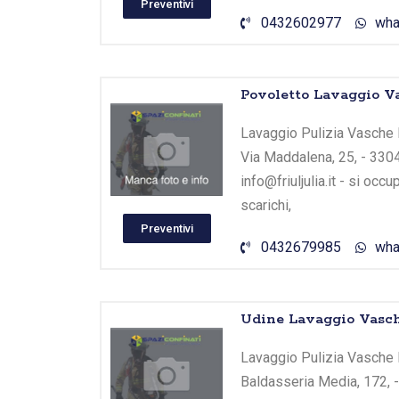
Preventivi
0432602977
wha
Povoletto Lavaggio Va
Lavaggio Pulizia Vasche Bi
Via Maddalena, 25, - 3304
info@friuljulia.it - si oc
scarichi,
Preventivi
0432679985
wha
Udine Lavaggio Vasch
Lavaggio Pulizia Vasche B
Baldasseria Media, 172, -