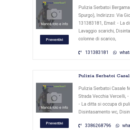
Pulizia Serbatoi Bergamas
Spurgo), Indirizzo: Via G
131383181, Email: - La di
Lavaggio scarichi, Disin
colonne di scarico,
Preventivi
131383181
what
Pulizia Serbatoi Casa
Pulizia Serbatoi Casale M
Strada Vecchia Vercelli, 
- La ditta si occupa di pu
Disintasamento wc, Disin
Preventivi
3386268796
wha