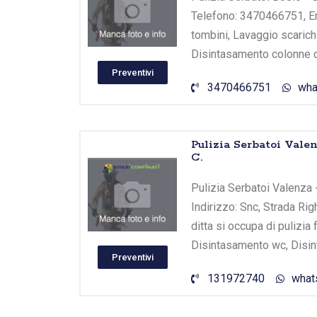
Telefono: 3470466751, Ema
tombini, Lavaggio scaric
Disintasamento colonne d
Preventivi
3470466751
wha
Pulizia Serbatoi Vale
C.
Pulizia Serbatoi Valenza 
Indirizzo: Snc, Strada Rig
ditta si occupa di pulizi
Disintasamento wc, Disin
Preventivi
131972740
what