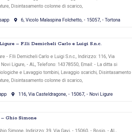
ture, Disintasamento colonne di scarico,
sapp
6, Vicolo Malaspina Folchetto, - 15057, - Tortona
Ligure – F.lli Demicheli Carlo e Luigi S.n.c.
e - F.lli Demicheli Carlo e Luigi S.n.c., Indirizzo: 116, Via
Novi Ligure, - AL, Telefono: 14378550, Email: - La ditta si
iologiche e Lavaggio tombini, Lavaggio scarichi, Disintasamento
ture, Disintasamento colonne di scarico,
app
116, Via Casteldragone, - 15067, - Novi Ligure
o – Ghio Simone
hio Simone, Indirizzo: 39, Via Gavi, - 15060, - Bosio, - AL,