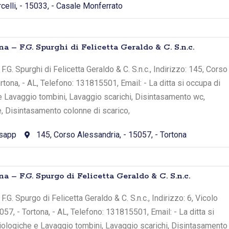
celli, - 15033, - Casale Monferrato
na – F.G. Spurghi di Felicetta Geraldo & C. S.n.c.
F.G. Spurghi di Felicetta Geraldo & C. S.n.c., Indirizzo: 145, Corso
rtona, - AL, Telefono: 131815501, Email: - La ditta si occupa di
e Lavaggio tombini, Lavaggio scarichi, Disintasamento wc,
, Disintasamento colonne di scarico,
sapp
145, Corso Alessandria, - 15057, - Tortona
na – F.G. Spurgo di Felicetta Geraldo & C. S.n.c.
F.G. Spurgo di Felicetta Geraldo & C. S.n.c., Indirizzo: 6, Vicolo
57, - Tortona, - AL, Telefono: 131815501, Email: - La ditta si
iologiche e Lavaggio tombini, Lavaggio scarichi, Disintasamento