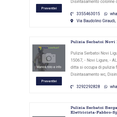
Disintasamento colonne d
Preventivi
3355463015
wha
Via Baudolino Giraudi,
Pulizia Serbatoi Novi
Pulizia Serbatoi Novi Ligu
15067, - Novi Ligure, - A
ditta si occupa di pulizi
Disintasamento wc, Disin
Preventivi
3292292828
wha
Pulizia Serbatoi Berg
Elettricista-Fabbro-S