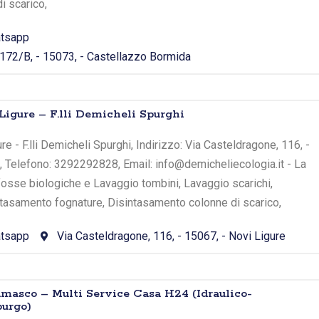
i scarico,
tsapp
 172/B, - 15073, - Castellazzo Bormida
 Ligure – F.lli Demicheli Spurghi
re - F.lli Demicheli Spurghi, Indirizzo: Via Casteldragone, 116, -
L, Telefono: 3292292828, Email: info@demicheliecologia.it - La
a fosse biologiche e Lavaggio tombini, Lavaggio scarichi,
tasamento fognature, Disintasamento colonne di scarico,
tsapp
Via Casteldragone, 116, - 15067, - Novi Ligure
amasco – Multi Service Casa H24 (Idraulico-
purgo)