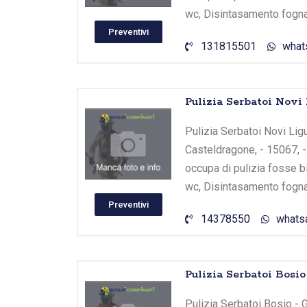
wc, Disintasamento fogna
Preventivi
131815501
what
Pulizia Serbatoi Novi 
Pulizia Serbatoi Novi Ligur
Casteldragone, - 15067, - 
occupa di pulizia fosse b
wc, Disintasamento fogna
Preventivi
14378550
whats
Pulizia Serbatoi Bosi
Pulizia Serbatoi Bosio - G