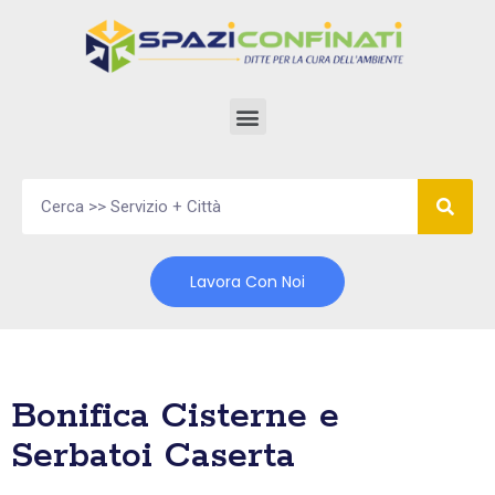
Vai
al
contenuto
Lavora Con Noi
Bonifica Cisterne e
Serbatoi Caserta