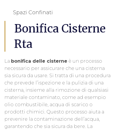
Spazi Confinati
Bonifica Cisterne
Rta
La
bonifica delle cisterne
è un processo
necessario per assicurare che una cisterna
sia sicura da usare. Si tratta di una procedura
che prevede l’ispezione e la pulizia di una
cisterna, insieme alla rimozione di qualsiasi
materiale contaminato, come ad esempio
olio combustibile, acqua di scarico o
prodotti chimici. Questo processo aiuta a
prevenire la contaminazione dell’acqua,
garantendo che sia sicura da bere. La