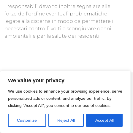
I responsabili devono inoltre segnalare alle
forze dell’ordine eventuali problematiche
legate alla cisterna in modo da permettere i
necessari controlli volti a scongiurare danni
ambientali e per la salute dei residenti.
Spazi Confinati
We value your privacy
Fasi Per La
We use cookies to enhance your browsing experience, serve
personalized ads or content, and analyze our traffic. By
Bonifica Delle
clicking "Accept All", you consent to our use of cookies.
Cisterne
Customize
Reject All
Accept All