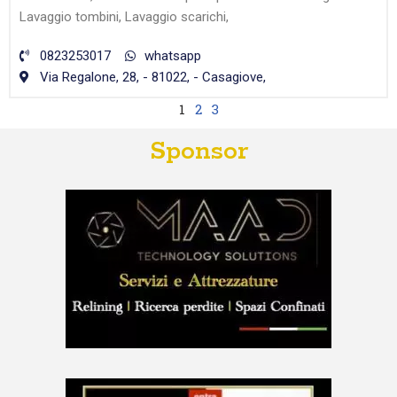
Lavaggio tombini, Lavaggio scarichi,
0823253017
whatsapp
Via Regalone, 28, - 81022, - Casagiove,
1
2
3
Sponsor