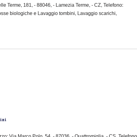
elle Terme, 181, - 88046, - Lamezia Terme, - CZ, Telefono:
fosse biologiche e Lavaggio tombini, Lavaggio scarichi,
izi
zzo: Via Marco Polo, 54, - 87036, - Quattromiglia, - CS, Telefono