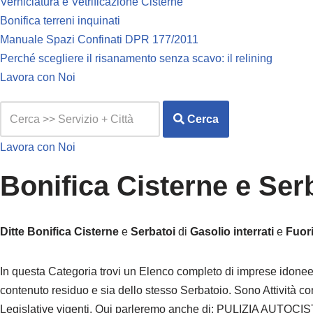
Verniciatura e Vetrificazione Cisterne
Bonifica terreni inquinati
Manuale Spazi Confinati DPR 177/2011
Perché scegliere il risanamento senza scavo: il relining
Lavora con Noi
Cerca
Lavora con Noi
Bonifica Cisterne e Se
Ditte
Bonifica
Cisterne
e
Serbatoi
di
Gasolio
interrati
e
Fuori
In questa Categoria trovi un Elenco completo di imprese idonee
contenuto residuo e sia dello stesso Serbatoio. Sono Attività co
Legislative vigenti. Qui parleremo anche di: PULIZIA AU