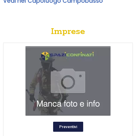
Vedi nel Capoluogo Campobasso
Imprese
Preventivi