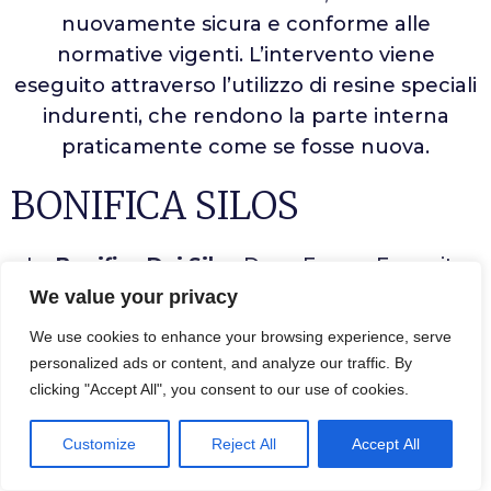
nuovamente sicura e conforme alle
normative vigenti. L’intervento viene
eseguito attraverso l’utilizzo di resine speciali
indurenti, che rendono la parte interna
praticamente come se fosse nuova.
BONIFICA SILOS
La
Bonifica Dei Silos
Deve Essere Eseguita
Nel Rispetto Di Rigidi Standard Di Sicurezza
We value your privacy
Previsti Dalla Legge. La Procedura Prevede
We use cookies to enhance your browsing experience, serve
Essenzialmente Il Lavaggio Con Acqua E
personalized ads or content, and analyze our traffic. By
Detergenti, La Rimozione Di Materiali Corrosi
clicking "Accept All", you consent to our use of cookies.
O Altri Materiali Sospetti E La Sanificazione O
Customize
Reject All
Accept All
Disinfezione Finale. Il Processo Di Bonifica
Può Essere Ulteriormente Personalizzato A