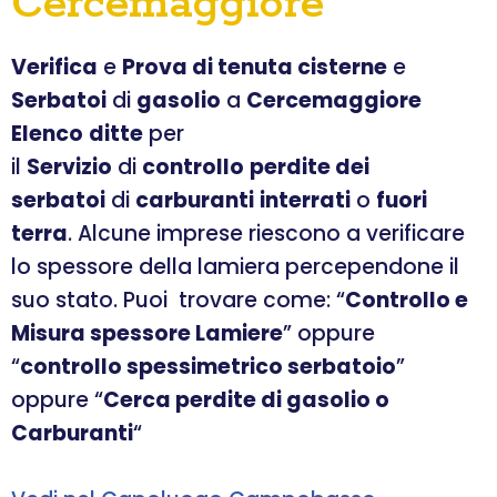
Cercemaggiore
Verifica
e
Prova di tenuta cisterne
e
Serbatoi
di
gasolio
a
Cercemaggiore
Elenco
ditte
per
il
Servizio
di
controllo
perdite dei
serbatoi
di
carburanti
interrati
o
fuori
terra
. Alcune imprese riescono a verificare
lo spessore della lamiera percependone il
suo stato. Puoi trovare come: “
Controllo e
Misura spessore Lamiere
” oppure
“
controllo spessimetrico serbatoio
”
oppure “
Cerca perdite di gasolio o
Carburanti
“