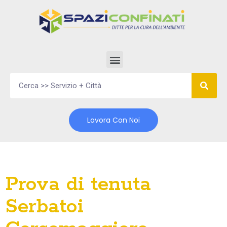
Vai
al
contenuto
Lavora Con Noi
Prova di tenuta
Serbatoi