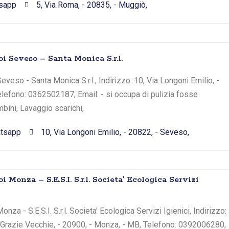
sapp
5, Via Roma, - 20835, - Muggiò,
i Seveso – Santa Monica S.r.l.
veso - Santa Monica S.r.l., Indirizzo: 10, Via Longoni Emilio, -
lefono: 0362502187, Email: - si occupa di pulizia fosse
bini, Lavaggio scarichi,
tsapp
10, Via Longoni Emilio, - 20822, - Seveso,
 Monza – S.E.S.I. S.r.l. Societa’ Ecologica Servizi
za - S.E.S.I. S.r.l. Societa' Ecologica Servizi Igienici, Indirizzo:
e Grazie Vecchie, - 20900, - Monza, - MB, Telefono: 0392006280,