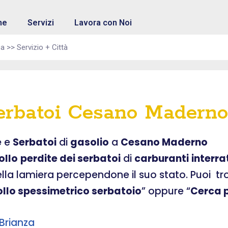
me
Servizi
Lavora con Noi
Serbatoi Cesano Madern
e
e
Serbatoi
di
gasolio
a
Cesano Maderno
ollo
perdite dei serbatoi
di
carburanti
interra
ella lamiera percependone il suo stato. Puoi t
ollo spessimetrico serbatoio
” oppure “
Cerca p
Brianza