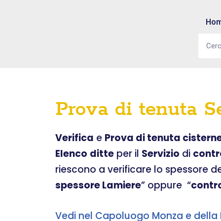
Ho
Vai
al
contenuto
Prova di tenuta 
Verifica
e
Prova di tenuta cistern
Elenco
ditte
per il
Servizio
di
contr
riescono a verificare lo spessore d
spessore Lamiere
” oppure “
contr
Vedi nel Capoluogo Monza e della 