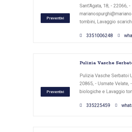
Sant'Agata, 18, - 22066,
marianospurghi@marianosp
Preventivi
tombini, Lavaggio scarichi
3351006248
wha
Pulizia Vasche Serbato
Pulizia Vasche Serbatoi Usm
20865, - Usmate Velate, -
biologiche e Lavaggio tom
Preventivi
335225459
what