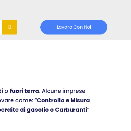
Lavora Con Noi
o
ti
o
fuori terra
. Alcune imprese
rovare come: “
Controllo e Misura
erdite di gasolio o Carburanti
“