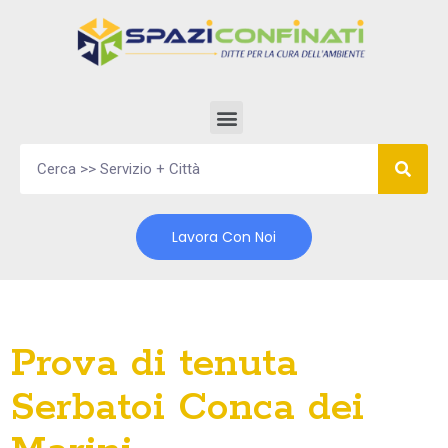
Vai
al
contenuto
Lavora Con Noi
Prova di tenuta
Serbatoi Conca dei