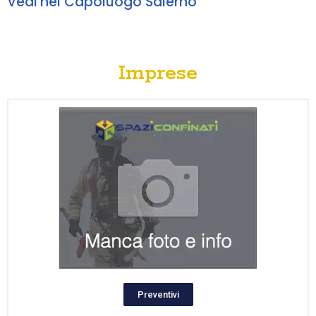
Vedi nel Capoluogo Salerno
Imprese
Preventivi