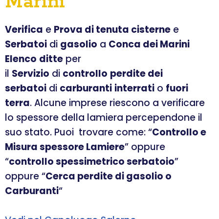
Marini
Verifica
e
Prova di tenuta cisterne
e
Serbatoi
di
gasolio
a
Conca dei Marini
Elenco
ditte
per
il
Servizio
di
controllo
perdite dei
serbatoi
di
carburanti
interrati
o
fuori
terra
. Alcune imprese riescono a verificare
lo spessore della lamiera percependone il
suo stato. Puoi trovare come: “
Controllo e
Misura spessore Lamiere
” oppure
“
controllo spessimetrico serbatoio
”
oppure “
Cerca perdite di gasolio o
Carburanti
“