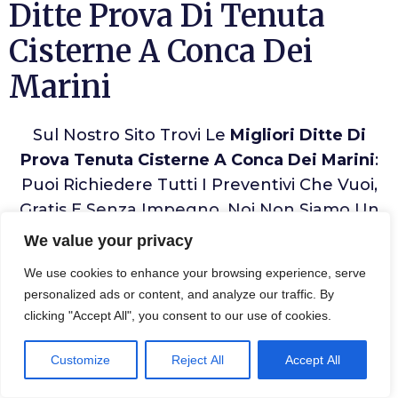
Ditte Prova Di Tenuta
Cisterne A Conca Dei
Marini
Sul Nostro Sito Trovi Le
Migliori Ditte Di
Prova Tenuta Cisterne A Conca Dei Marini
:
Puoi Richiedere Tutti I Preventivi Che Vuoi,
Gratis E Senza Impegno. Noi Non Siamo Un
Intermediario E Non Richiediamo Percentuali
We value your privacy
Sui Contatti. Ciò Significa Che Il Costo Che Ti
We use cookies to enhance your browsing experience, serve
Verrà Richiesto Sarà Identico A Quello Che
personalized ads or content, and analyze our traffic. By
Riceveresti Contattando Direttamente Le
clicking "Accept All", you consent to our use of cookies.
Aziende. Solo Che Con Noi È Molto Più
Semplice E Veloce!
Customize
Reject All
Accept All