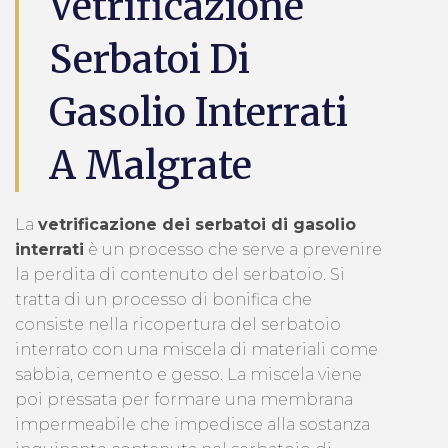
Vetrificazione
Serbatoi Di
Gasolio Interrati
A Malgrate
La
vetrificazione dei serbatoi di gasolio
interrati
è un processo che serve a prevenire
la perdita di contenuto del serbatoio. Si
tratta di un processo di bonifica che
consiste nella ricopertura del serbatoio
interrato con una miscela di materiali come
sabbia, cemento e gesso. La miscela viene
poi pressata per formare una membrana
impermeabile che impedisce alla sostanza