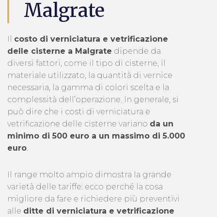
Malgrate
Il
costo di verniciatura e vetrificazione
delle cisterne a Malgrate
dipende da
diversi fattori, come il tipo di cisterne, il
materiale utilizzato, la quantità di vernice
necessaria, la gamma di colori scelta e la
complessità dell’operazione. In generale, si
può dire che i costi di verniciatura e
vetrificazione delle cisterne variano
da un
minimo di 500 euro a un massimo di 5.000
euro
.
Il range molto ampio dimostra la grande
varietà delle tariffe: ecco perché la cosa
migliore da fare e richiedere più preventivi
alle
ditte di verniciatura e vetrificazione