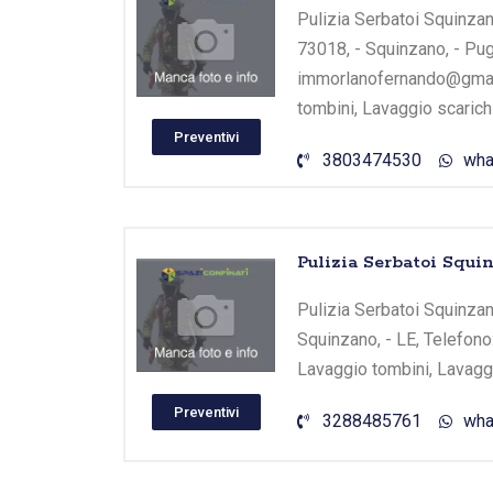
Pulizia Serbatoi Squinzano
73018, - Squinzano, - Pug
immorlanofernando@gmail.
tombini, Lavaggio scarichi
Preventivi
3803474530
wha
Pulizia Serbatoi Squi
Pulizia Serbatoi Squinzano
Squinzano, - LE, Telefono
Lavaggio tombini, Lavaggi
Preventivi
3288485761
wha