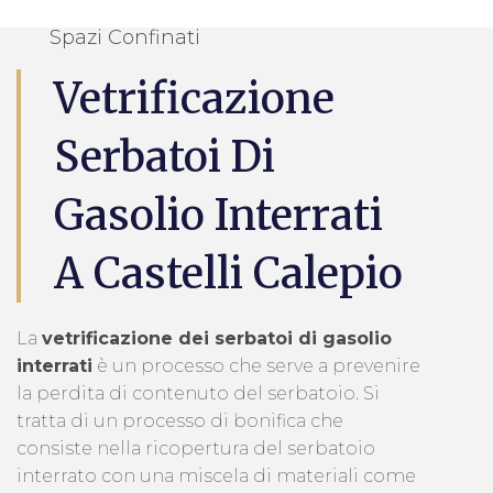
Spazi Confinati
Vetrificazione
Serbatoi Di
Gasolio Interrati
A Castelli Calepio
La
vetrificazione dei serbatoi di gasolio
interrati
è un processo che serve a prevenire
la perdita di contenuto del serbatoio. Si
tratta di un processo di bonifica che
consiste nella ricopertura del serbatoio
interrato con una miscela di materiali come