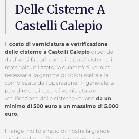
Delle Cisterne A
Castelli Calepio
Il
costo di verniciatura e vetrificazione
delle cisterne a Castelli Calepio
dipende
da diversi fattori, come il tipo di cisterne, il
materiale utilizzato, la quantità di vernice
necessaria, la gamma di colori scelta e la
complessità dell’operazione. In generale, si
può dire che i costi di verniciatura e
vetrificazione delle cisterne variano
da un
minimo di 500 euro a un massimo di 5.000
euro
.
Il range molto ampio dimostra la grande
varietà delle tariffe: ecco perché la cosa