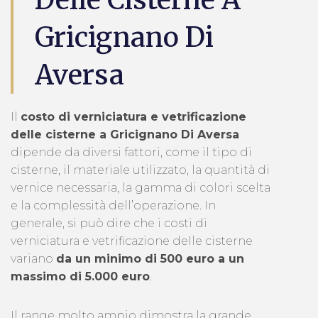
Gricignano Di
Aversa
Il
costo di verniciatura e vetrificazione
delle cisterne a Gricignano Di Aversa
dipende da diversi fattori, come il tipo di
cisterne, il materiale utilizzato, la quantità di
vernice necessaria, la gamma di colori scelta
e la complessità dell’operazione. In
generale, si può dire che i costi di
verniciatura e vetrificazione delle cisterne
variano
da un minimo di 500 euro a un
massimo di 5.000 euro
.
Il range molto ampio dimostra la grande