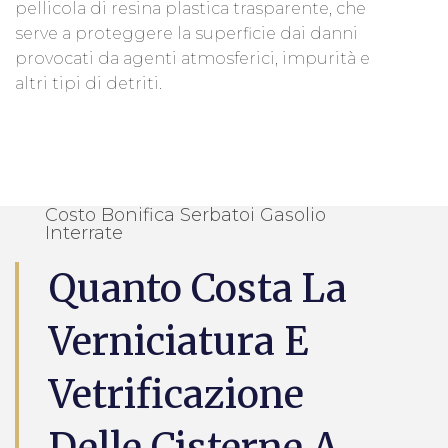
pellicola di resina plastica trasparente, che
serve a proteggere la superficie dai danni
provocati da agenti atmosferici, impurità e
altri tipi di detriti.
Costo Bonifica Serbatoi Gasolio
Interrate
Quanto Costa La
Verniciatura E
Vetrificazione
Delle Cisterne A