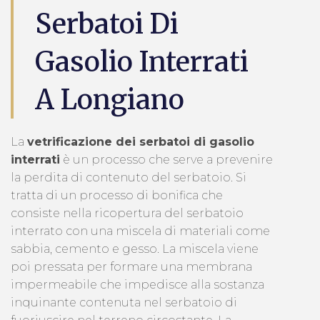
Serbatoi Di
Gasolio Interrati
A Longiano
La
vetrificazione dei serbatoi di gasolio
interrati
è un processo che serve a prevenire
la perdita di contenuto del serbatoio. Si
tratta di un processo di bonifica che
consiste nella ricopertura del serbatoio
interrato con una miscela di materiali come
sabbia, cemento e gesso. La miscela viene
poi pressata per formare una membrana
impermeabile che impedisce alla sostanza
inquinante contenuta nel serbatoio di