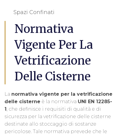
Spazi Confinati
Normativa
Vigente Per La
Vetrificazione
Delle Cisterne
La
normativa vigente per la vetrificazione
delle cisterne
è la normativa
UNI EN 12285-
1
, che definisce i requisiti di qualità e di
sicurezza per la vetrificazione delle cisterne
destinate allo stoccaggio di sostanze
pericolose. Tale normativa prevede che le