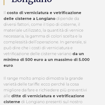
Il
costo di verniciatura e vetrificazione
delle cisterne a Longiano
dipende da
diversi fattori, come il tipo di cisterne, il
materiale utilizzato, la quantità di vernice
necessaria, la gamma di colori scelta e la
complessità dell’operazione. In generale, si
può dire che i costi di verniciatura e
vetrificazione delle cisterne variano
da un
minimo di 500 euro a un massimo di 5.000
euro
.
Il range molto ampio dimostra la grande
varietà delle tariffe: ecco perché la cosa
migliore da fare e richiedere più preventivi
alle
ditte di verniciatura e vetrificazione
cisterne
di Longiano presenti sul nostro