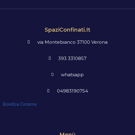
SpaziConfinati.it
via Montebianco 37100 Verona
393 3310857
whatsapp
04983190754
Bonifica Cisterne
Menù