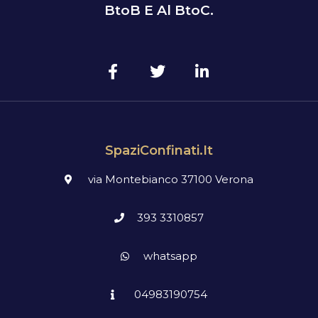
BtoB E Al BtoC.
SpaziConfinati.it
via Montebianco 37100 Verona
393 3310857
whatsapp
04983190754