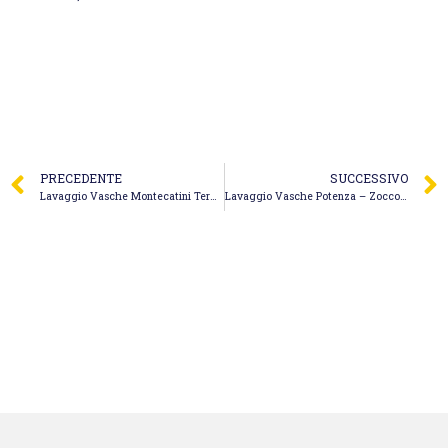
PRECEDENTE
SUCCESSIVO
Lavaggio Vasche Montecatini Terme – Cristal Spurgo S.r.l.
Lavaggio Vasche Potenza – Zoccolan