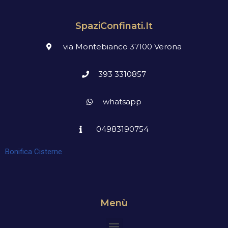
SpaziConfinati.it
via Montebianco 37100 Verona
393 3310857
whatsapp
04983190754
Bonifica Cisterne
Menù