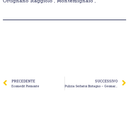
Ortignano Raggiolo , Montemignaio ,
PRECEDENTE
SUCCESSIVO
Ecomedit Piemonte
Pulizia Serbatoi Bistagno – Geomaral Spurghi