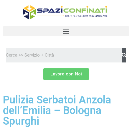
Vai
al
contenuto
Lavora con Noi
Pulizia Serbatoi Anzola
dell’Emilia – Bologna
Spurghi