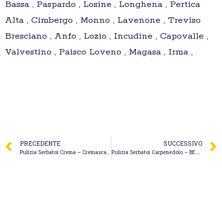
Bassa , Paspardo , Losine , Longhena , Pertica
Alta , Cimbergo , Monno , Lavenone , Treviso
Bresciano , Anfo , Lozio , Incudine , Capovalle ,
Valvestino , Paisco Loveno , Magasa , Irma ,
PRECEDENTE
SUCCESSIVO
Pulizia Serbatoi Crema – Cremasca Spurghi S.r.l.
Pulizia Serbatoi Carpenedolo – BE.PA SPURGHI S.R.L.