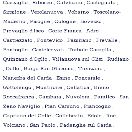
Coccaglio , Erbusco , Calvisano , Castegnato ,
Sirmione , Verolanuova , Vobarno , Toscolano-
Maderno , Pisogne , Cologne , Bovezzo ,
Provaglio d’Iseo , Corte Franca , Adro ,
Castrezzato , Pontevico , Passirano , Prevalle ,
Pontoglio , Castelcovati , Torbole Casaglia ,
Quinzano d’Oglio , Villanuova sul Clisi , Rudiano
, Dello , Borgo San Giacomo , Trenzano ,
Manerba del Garda , Esine , Poncarale ,
Gottolengo , Montirone , Cellatica , Breno ,
Roccafranca , Gambara , Nuvolera , Paratico , San
Zeno Naviglio , Pian Camuno , Piancogno ,
Capriano del Colle , Collebeato , Edolo , Roè
Volciano , San Paolo , Padenghe sul Garda ,