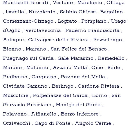
Monticelli Brusati , Vestone , Marcheno , Offlaga
, Isorella , Nuvolento , Sabbio Chiese , Bagolino ,
Comezzano-Cizzago , Lograto , Pompiano , Urago
d’Oglio , Verolavecchia , Paderno Franciacorta ,
Artogne , Calvagese della Riviera , Pozzolengo ,
Bienno , Mairano , San Felice del Benaco ,
Puegnago sul Garda , Sale Marasino , Remedello ,
Marone , Malonno , Azzano Mella , Ome , Serle ,
Pralboino , Gargnano , Pavone del Mella ,
Cividate Camuno , Berlingo , Gardone Riviera ,
Muscoline , Polpenazze del Garda , Borno , San
Gervasio Bresciano , Moniga del Garda ,
Polaveno , Alfianello , Berzo Inferiore ,
Orzivecchi , Capo di Ponte , Angolo Terme ,