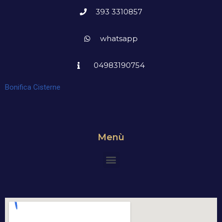
393 3310857
whatsapp
04983190754
Bonifica Cisterne
Menù