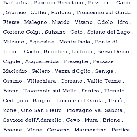
Barbariga , Bassano Bresciano , Bovegno , Caino
, Gianico , Collio , Paitone , Tremosine sul Garda ,
Fiesse , Malegno , Niardo , Visano , Odolo , Idro ,
Corteno Golgi , Sulzano , Ceto , Soiano del Lago ,
Milzano , Agnosine , Monte Isola , Ponte di
Legno , Casto , Brandico , Lodrino , Berzo Demo ,
Cigole , Acquafredda , Preseglie , Pezzaze ,
Maclodio , Sellero , Vezza d’Oglio , Seniga ,
Ossimo , Villachiara , Corzano , Vallio Terme ,
Bione , Tavernole sul Mella , Sonico , Tignale ,
Cedegolo , Barghe , Limone sul Garda , Temù ,
Zone , Ono San Pietro , Provaglio Val Sabbia ,
Saviore dell’Adamello , Cevo , Mura , Brione ,
Braone , Vione , Cerveno , Marmentino , Pertica