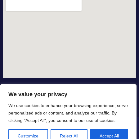
We value your privacy
We use cookies to enhance your browsing experience, serve
personalized ads or content, and analyze our traffic. By
clicking "Accept All", you consent to our use of cookies.
© All rights reserved dal 2015
Customize
Reject All
Accept All
in collaborazione con
by io-spurgo.it