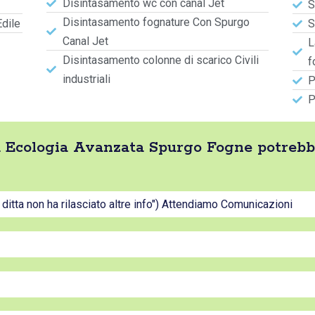
Disintasamento wc con canal Jet
S
Disintasamento fognature Con Spurgo
Edile
S
Canal Jet
L
Disintasamento colonne di scarico Civili
f
industriali
P
P
tta Ecologia Avanzata Spurgo Fogne potreb
a ditta non ha rilasciato altre info") Attendiamo Comunicazioni