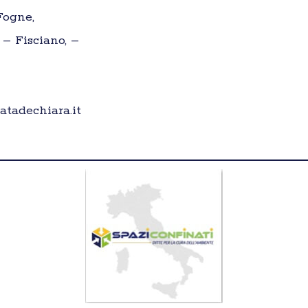
Fogne,
 – Fisciano, –
tadechiara.it