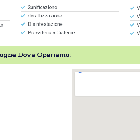
Sanificazione
V
derattizzazione
V
Disinfestazione
to
V
Prova tenuta Cisterne
V
Fogne Dove Operiamo: