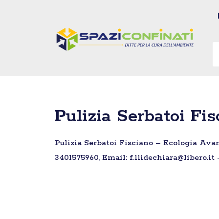
Vai
al
contenuto
Pulizia Serbatoi Fi
Pulizia Serbatoi Fisciano – Ecologia Avan
3401575960, Email: f.llidechiara@libero.it