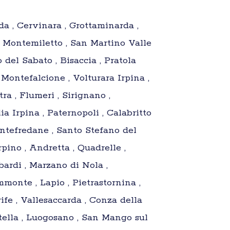
da , Cervinara , Grottaminarda ,
 , Montemiletto , San Martino Valle
 del Sabato , Bisaccia , Pratola
 Montefalcione , Volturara Irpina ,
ra , Flumeri , Sirignano ,
a Irpina , Paternopoli , Calabritto
ontefredane , Santo Stefano del
rpino , Andretta , Quadrelle ,
bardi , Marzano di Nola ,
monte , Lapio , Pietrastornina ,
ife , Vallesaccarda , Conza della
tella , Luogosano , San Mango sul