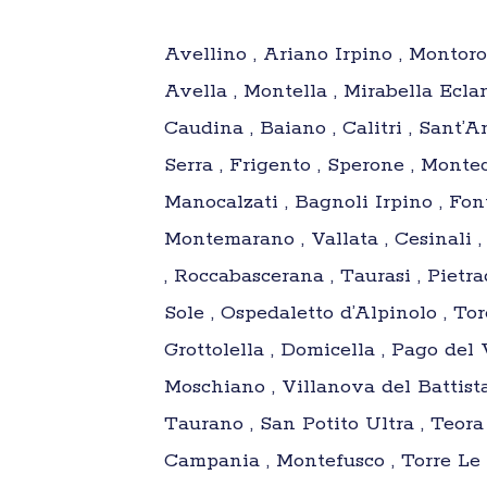
Avellino , Ariano Irpino , Montoro 
Avella , Montella , Mirabella Ecla
Caudina , Baiano , Calitri , Sant’A
Serra , Frigento , Sperone , Montec
Manocalzati , Bagnoli Irpino , Font
Montemarano , Vallata , Cesinali , 
, Roccabascerana , Taurasi , Piet
Sole , Ospedaletto d’Alpinolo , Tor
Grottolella , Domicella , Pago del
Moschiano , Villanova del Battista
Taurano , San Potito Ultra , Teora
Campania , Montefusco , Torre Le 