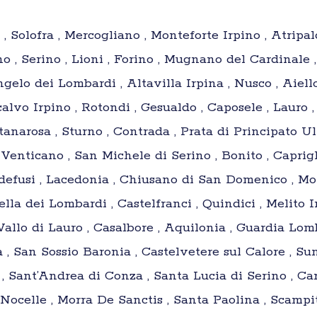
, Solofra , Mercogliano , Monteforte Irpino , Atripal
no , Serino , Lioni , Forino , Mugnano del Cardinale
ngelo dei Lombardi , Altavilla Irpina , Nusco , Aiello
alvo Irpino , Rotondi , Gesualdo , Caposele , Lauro ,
anarosa , Sturno , Contrada , Prata di Principato Ult
Venticano , San Michele di Serino , Bonito , Caprigli
radefusi , Lacedonia , Chiusano di San Domenico , M
ella dei Lombardi , Castelfranci , Quindici , Melito I
 Vallo di Lauro , Casalbore , Aquilonia , Guardia Lom
 , San Sossio Baronia , Castelvetere sul Calore , Sum
 , Sant’Andrea di Conza , Santa Lucia di Serino , Car
Nocelle , Morra De Sanctis , Santa Paolina , Scampi