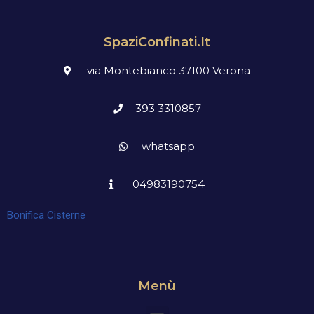
SpaziConfinati.it
via Montebianco 37100 Verona
393 3310857
whatsapp
04983190754
Bonifica Cisterne
Menù