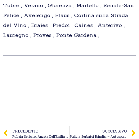
Tubre , Verano , Glorenza , Martello , Senale-San
Felice , Avelengo , Plaus , Cortina sulla Strada
del Vino , Braies , Predoi , Caines , Anterivo ,
Lauregno , Proves , Ponte Gardena ,
PRECEDENTE
SUCCESSIVO
Pulizia Serbatoi Anzola Dell’Emilia – Venturi Bruno Spurghi e Servizi S.r.l.
Pulizia Serbatoi Brindisi – Autospurghi Canal Jet di De Mitri Carmelo