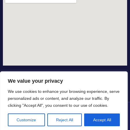
We value your privacy
We use cookies to enhance your browsing experience, serve
personalized ads or content, and analyze our traffic. By
clicking "Accept All", you consent to our use of cookies.
© All rights reserved dal 2015
Customize
Reject All
Accept All
in collaborazione con
by io-spurgo.it