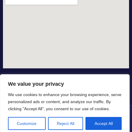
We value your privacy
We use cookies to enhance your browsing experience, serve
personalized ads or content, and analyze our traffic. By
clicking "Accept All", you consent to our use of cookies.
© All rights reserved dal 2015
Customize
Reject All
Accept All
in collaborazione con
by io-spurgo.it