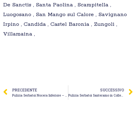
De Sanctis , Santa Paolina , Scampitella ,
Luogosano , San Mango sul Calore , Savignano
Irpino , Candida , Castel Baronia , Zungoli ,
Villamaina ,
PRECEDENTE
SUCCESSIVO
Pulizia Serbatoi Nocera Inferiore – Eredi di De Ferrigno Filippo
Pulizia Serbatoi Santeramo in Colle – Mele Autospurghi