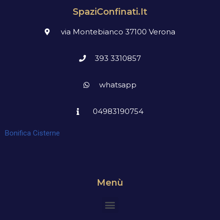
SpaziConfinati.it
via Montebianco 37100 Verona
393 3310857
whatsapp
04983190754
Bonifica Cisterne
Menù