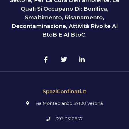
Settore, Per La Cura Dell’ambiente, Le
Quali Si Occupano Di: Bonifica,
Smaltimento, Risanamento,
Decontaminazione, Attività Rivolte Al
BtoB E Al BtoC.
SpaziConfinati.it
via Montebianco 37100 Verona
393 3310857