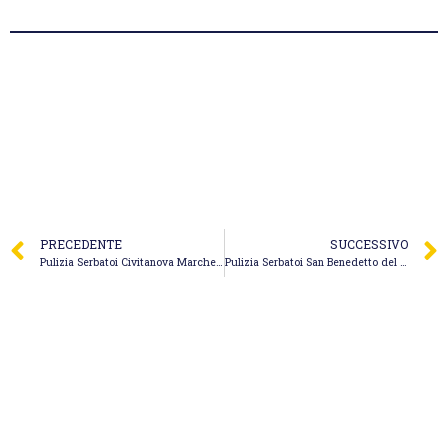
PRECEDENTE
SUCCESSIVO
Pulizia Serbatoi Civitanova Marche – Nicolai
Pulizia Serbatoi San Benedetto del Tronto – De Angelis Maurizio Spurghi