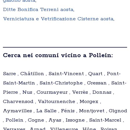
gasolio aosta
,
Ditte Bonifica Terreni aosta
,
Verniciatura e Vetrificazione Cisterne aosta
,
Cerca nei comuni vicino a Pollein:
Sarre , Châtillon , Saint-Vincent , Quart , Pont-
Saint-Martin , Saint-Christophe , Gressan , Saint-
Pierre , Nus , Courmayeur , Verrès , Donnas ,
Charvensod , Valtournenche , Morgex ,
Aymavilles , La Salle , Fénis , Montjovet , Gignod
, Pollein , Cogne , Ayas , Issogne , Saint-Marcel ,
Verrayes , Arnad , Villeneuve , Hône , Roisan ,