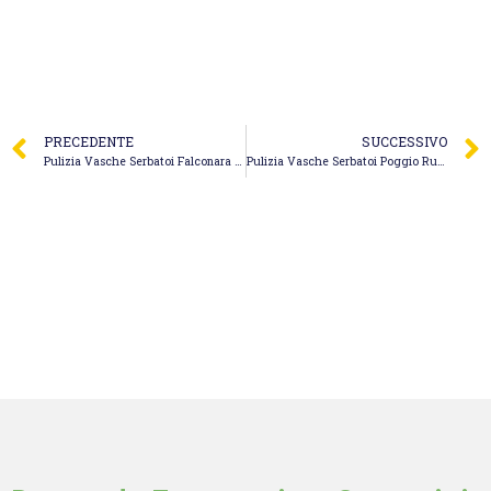
PRECEDENTE
SUCCESSIVO
Pulizia Vasche Serbatoi Falconara Marittima – Bufarini Servizi Ambientali
Pulizia Vasche Serbatoi Poggio Rusco – Lo Spurghino S.r.l.