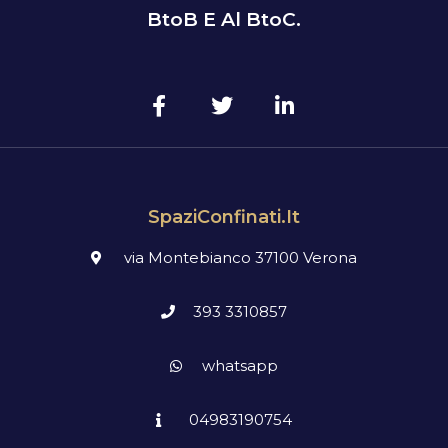
BtoB E Al BtoC.
SpaziConfinati.it
via Montebianco 37100 Verona
393 3310857
whatsapp
04983190754