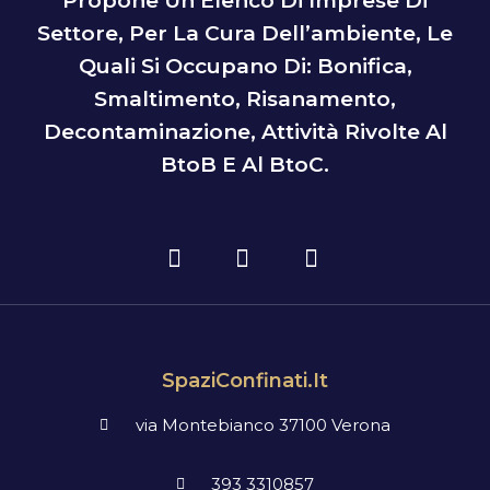
Propone Un Elenco Di Imprese Di
Settore, Per La Cura Dell’ambiente, Le
Quali Si Occupano Di: Bonifica,
Smaltimento, Risanamento,
Decontaminazione, Attività Rivolte Al
BtoB E Al BtoC.
SpaziConfinati.it
via Montebianco 37100 Verona
393 3310857