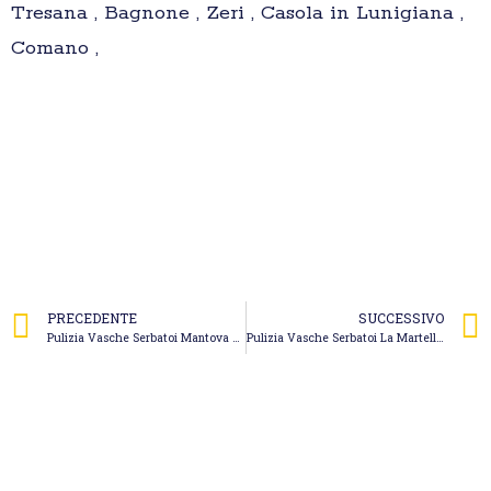
Tresana , Bagnone , Zeri , Casola in Lunigiana ,
Comano ,
PRECEDENTE
SUCCESSIVO
Pulizia Vasche Serbatoi Mantova – CACCIATORI MARIO & MIRKO snc.
Pulizia Vasche Serbatoi La Martella – Autospurgo 2m