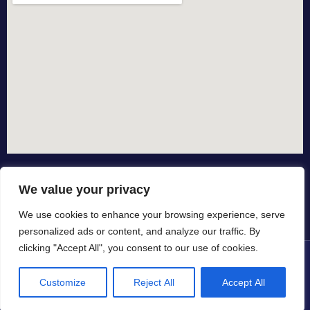
We value your privacy
We use cookies to enhance your browsing experience, serve
personalized ads or content, and analyze our traffic. By
clicking "Accept All", you consent to our use of cookies.
© All rights reserved dal 2015
Customize
Reject All
Accept All
in collaborazione con ❤ by io-spurgo.it