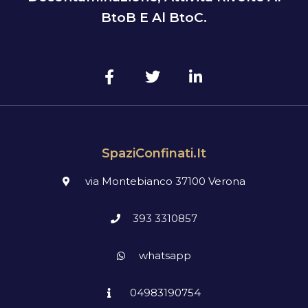
BtoB E Al BtoC.
SpaziConfinati.it
via Montebianco 37100 Verona
393 3310857
whatsapp
04983190754