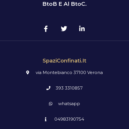
BtoB E Al BtoC.
SpaziConfinati.it
via Montebianco 37100 Verona
393 3310857
whatsapp
04983190754