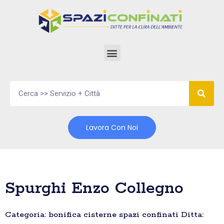
Vai
al
contenuto
Lavora Con Noi
Spurghi Enzo Collegno
Categoria: bonifica cisterne spazi confinati Ditta: