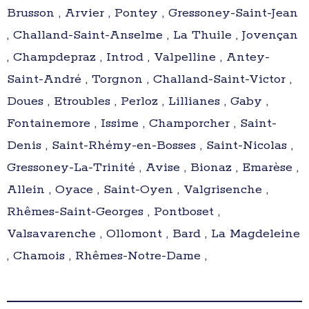
Brusson , Arvier , Pontey , Gressoney-Saint-Jean
, Challand-Saint-Anselme , La Thuile , Jovençan
, Champdepraz , Introd , Valpelline , Antey-
Saint-André , Torgnon , Challand-Saint-Victor ,
Doues , Etroubles , Perloz , Lillianes , Gaby ,
Fontainemore , Issime , Champorcher , Saint-
Denis , Saint-Rhémy-en-Bosses , Saint-Nicolas ,
Gressoney-La-Trinité , Avise , Bionaz , Emarèse ,
Allein , Oyace , Saint-Oyen , Valgrisenche ,
Rhêmes-Saint-Georges , Pontboset ,
Valsavarenche , Ollomont , Bard , La Magdeleine
, Chamois , Rhêmes-Notre-Dame ,