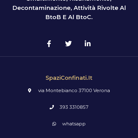
Decontaminazione, Attività Rivolte Al
BtoB E Al BtoC.
SpaziConfinati.it
via Montebianco 37100 Verona
393 3310857
whatsapp