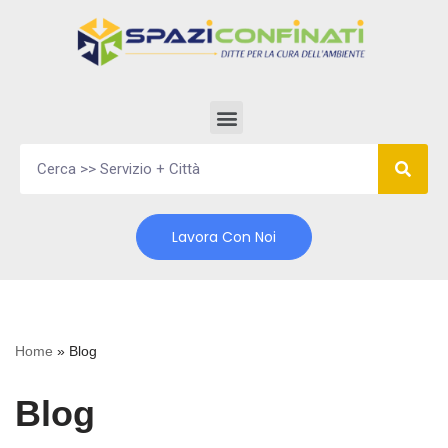
Vai
al
contenuto
Lavora Con Noi
Home
»
Blog
Blog