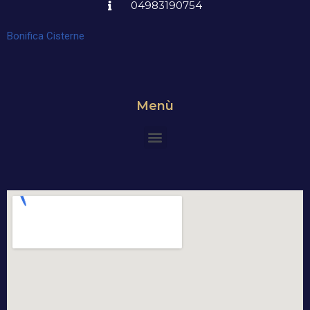
04983190754
Bonifica Cisterne
Menù