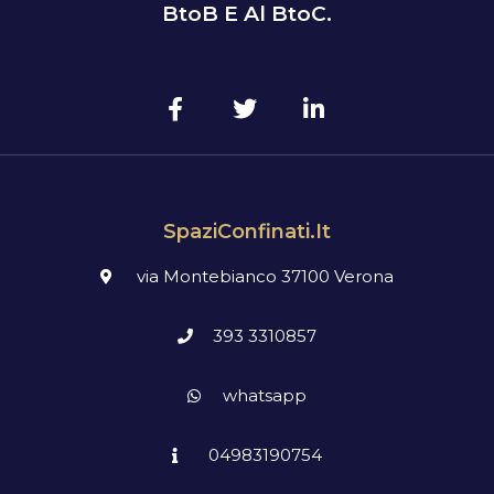
BtoB E Al BtoC.
SpaziConfinati.it
via Montebianco 37100 Verona
393 3310857
whatsapp
04983190754