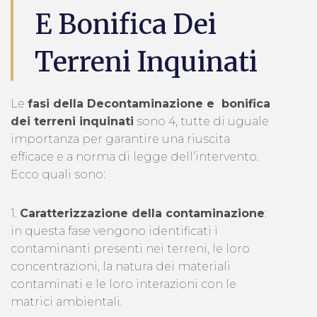
E Bonifica Dei
Terreni Inquinati
Le
fasi della Decontaminazione e bonifica
dei terreni inquinati
sono 4, tutte di uguale
importanza per garantire una riuscita
efficace e a norma di legge dell’intervento.
Ecco quali sono:
1.
Caratterizzazione della contaminazione
:
in questa fase vengono identificati i
contaminanti presenti nei terreni, le loro
concentrazioni, la natura dei materiali
contaminati e le loro interazioni con le
matrici ambientali.