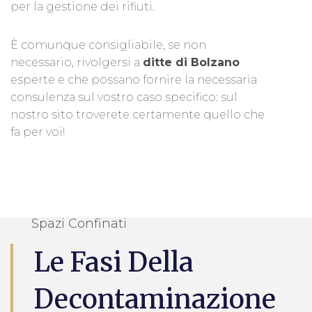
per la gestione dei rifiuti.
È comunque consigliabile, se non
necessario, rivolgersi a
ditte di Bolzano
esperte e che possano fornire la necessaria
consulenza sul vostro caso specifico: sul
nostro sito troverete certamente quello che
fa per voi!
Spazi Confinati
Le Fasi Della
Decontaminazione