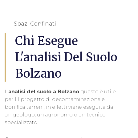
Spazi Confinati
Chi Esegue
L'analisi Del Suolo
Bolzano
L’
analisi del suolo a Bolzano
questo è utile
per lil progetto di decontaminazione e
bonifica terreni, in effetti viene eseguita da
un geologo, un agronomo o un tecnico
specializzato.