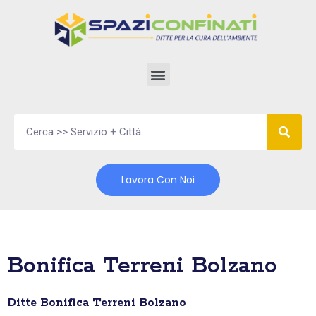
Vai
al
contenuto
Lavora Con Noi
Bonifica Terreni Bolzano
Ditte Bonifica Terreni Bolzano