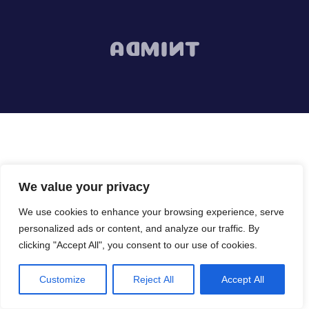
Spaziconfinati.it Ti Invita
We value your privacy
Lavora Con Noi
We use cookies to enhance your browsing experience, serve
personalized ads or content, and analyze our traffic. By
clicking "Accept All", you consent to our use of cookies.
Sei Una Ditta Di Settore? Cosa Aspetti
Inserisci Qui La Tua Impresa,
Customize
Reject All
Accept All
Aumenta I Contatti, Con Il Link Al Tuo