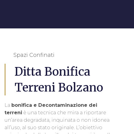
Spazi Confinati
Ditta Bonifica
Terreni Bolzano
La
bonifica e Decontaminazione dei
terreni
è una tecnica che mira a riportare
un’area degradata, inquinata o non idonea
all’uso, al suo stato originale. L’obiettivo