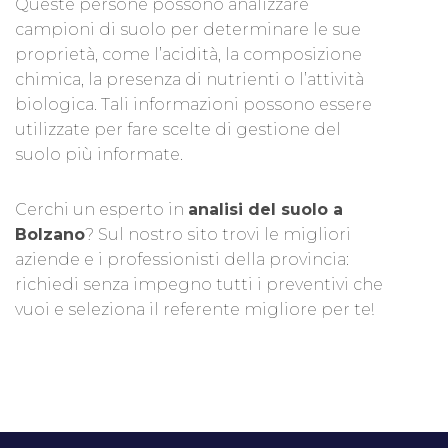
Queste persone possono analizzare
campioni di suolo per determinare le sue
proprietà, come l’acidità, la composizione
chimica, la presenza di nutrienti o l’attività
biologica. Tali informazioni possono essere
utilizzate per fare scelte di gestione del
suolo più informate.
Cerchi un esperto in
analisi del suolo a
Bolzano
? Sul nostro sito trovi le migliori
aziende e i professionisti della provincia:
richiedi senza impegno tutti i preventivi che
vuoi e seleziona il referente migliore per te!