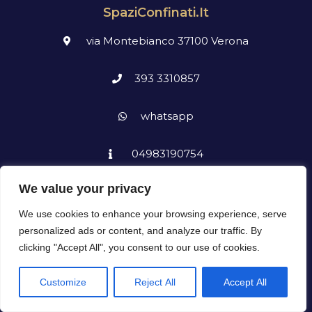
SpaziConfinati.it
via Montebianco 37100 Verona
393 3310857
whatsapp
04983190754
Bonifica Cisterne
We value your privacy
We use cookies to enhance your browsing experience, serve
personalized ads or content, and analyze our traffic. By
clicking "Accept All", you consent to our use of cookies.
Menù
Customize
Reject All
Accept All