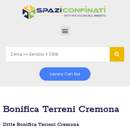
Vai
al
contenuto
Lavora Con Noi
Bonifica Terreni Cremona
Ditte Bonifica Terreni Cremona