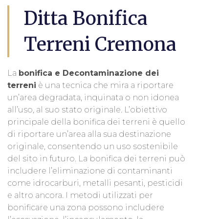
Ditta Bonifica
Terreni Cremona
La
bonifica e Decontaminazione dei
terreni
è una tecnica che mira a riportare
un’area degradata, inquinata o non idonea
all’uso, al suo stato originale. L’obiettivo
principale della bonifica dei terreni è quello
di riportare un’area alla sua destinazione
originale, consentendo un uso sostenibile
del sito in futuro. La bonifica dei terreni può
includere l’eliminazione di contaminanti
come idrocarburi, metalli pesanti, pesticidi
e altro ancora. I metodi utilizzati per
bonificare una zona possono includere