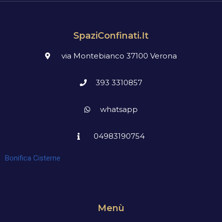
SpaziConfinati.it
via Montebianco 37100 Verona
393 3310857
whatsapp
04983190754
Bonifica Cisterne
Menù